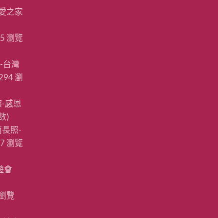
愛之家
15 瀏覽
-台灣
294 瀏
-感恩
數)
長照-
87 瀏覽
遊會
 瀏覽