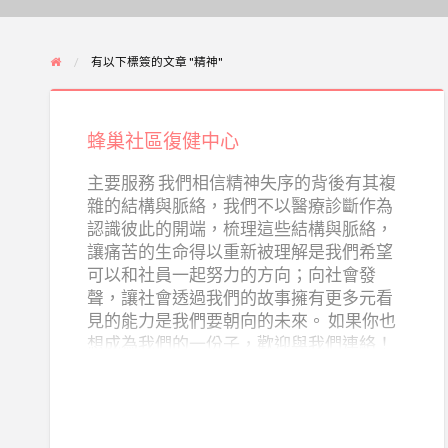
有以下標簽的文章 "精神"
蜂
巢
蜂巢社區復健中心
社
區
主要服務 我們相信精神失序的背後有其複
雜的結構與脈絡，我們不以醫療診斷作為
復
認識彼此的開端，梳理這些結構與脈絡，
健
讓痛苦的生命得以重新被理解是我們希望
中
可以和社員一起努力的方向；向社會發
心
聲，讓社會透過我們的故事擁有更多元看
見的能力是我們要朝向的未來。 如果你也
想成為我們的一份子，歡迎與我們連絡！
蜂work 公益市集
珍惜資源、珍惜機會、珍惜所有得來不易
的每個可能，是蜂巢堅守的信念。 因此我
們希望透過愛物惜物的公益市集，讓每項