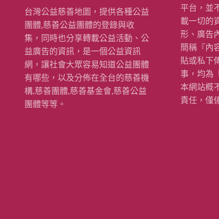
蜂talk 敘說團體
平台，並
台灣公益慈善地圖，提供各種公益
a
閱讀更多
載一切的
團體,慈善公益團體的登錄與收
b
o
形、廣告
u
集，同時也分享轉載公益活動、公
t
簡稱『內
蜂
益廣告的資訊，是一個公益資訊
巢
社
貼或私下
網，讓社會大眾容易知道公益團體
區
復
事，均為
有哪些，以及分佈在全台的慈善機
健
中
本網站概
心
構,慈善團體,慈善基金會,慈善公益
責任，僅
團體等等。