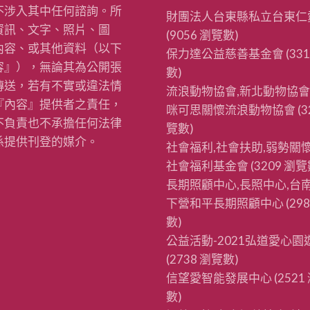
不涉入其中任何諮詢。所
財團法人台東縣私立台東仁
資訊、文字、照片、圖
(9056 瀏覽數)
內容、或其他資料（以下
保力達公益慈善基金會
(33
容』），無論其為公開張
數)
傳送，若有不實或違法情
流浪動物協會,新北動物協會
『內容』提供者之責任，
咪可思關懷流浪動物協會
(3
不負責也不承擔任何法律
覽數)
係提供刊登的媒介。
社會福利,社會扶助,弱勢關懷
社會福利基金會
(3209 瀏覽
長期照顧中心,長照中心,台南
下營和平長期照顧中心
(29
數)
公益活動-2021弘道愛心園
(2738 瀏覽數)
信望愛智能發展中心
(2521
數)