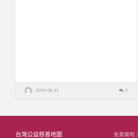
物品都能找到適合它的去處， 讓每項資源
的價值都有被無限放大的可能。 歡迎來蜂
work公益市集挑選自己喜愛的寶物，更歡
迎贊助公益市集的物品， 和蜂巢一起做公
益！
蜂work 夯地瓜
每天上午七點，蜂work的地瓜爐便已蓄勢
待發。 加熱的不只是甜美的地瓜，更是蜂
巢社員為自己的生活打拼奮鬥的堅持。 小
小的一條地瓜，傳到手中的不僅是寒冷中
2014-06-21
0
的一絲溫暖， 更是蜂巢社員努力認真的熱
情。 週一至週六，上午9：00─下午6：
00， 桃園市中山東路與福昌街口(好樂迪
前)歡迎一起來感受認真生活的熱忱。 ※滿
十條可外送唷！(限桃園市)
台灣公益慈善地圖
免責聲明