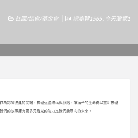
社團/協會/基金會
總瀏覽1565 , 今天瀏覽1
作為認識彼此的開端，梳理這些結構與脈絡，讓痛苦的生命得以重新被理
我們的故事擁有更多元看見的能力是我們要朝向的未來。