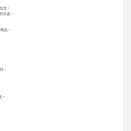
信念。
的去處，
的物品，
持。
忱。