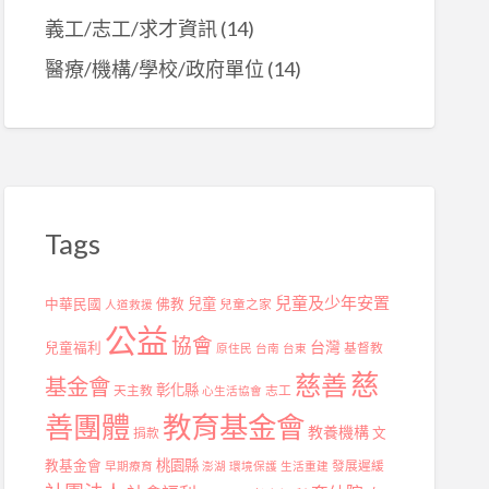
義工/志工/求才資訊
(14)
醫療/機構/學校/政府單位
(14)
Tags
兒童及少年安置
兒童
中華民國
佛教
兒童之家
人道救援
公益
協會
台灣
兒童福利
基督教
原住民
台南
台東
慈
慈善
基金會
彰化縣
天主教
志工
心生活協會
善團體
教育基金會
教養機構
捐款
文
桃園縣
教基金會
發展遲緩
早期療育
澎湖
環境保護
生活重建