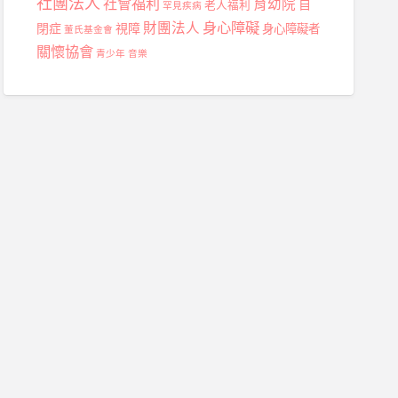
社團法人
社會福利
育幼院
自
老人福利
罕見疾病
身心障礙
財團法人
閉症
視障
身心障礙者
董氏基金會
關懷協會
青少年
音樂