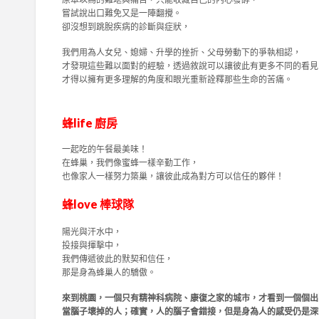
嘗試說出口難免又是一陣翻攪。
卻沒想到跳脫疾病的診斷與症狀，
我們用為人女兒、媳婦、升學的挫折、父母勞動下的爭執相認，
才發現這些難以面對的經驗，透過敘說可以讓彼此有更多不同的看見
才得以擁有更多理解的角度和眼光重新詮釋那些生命的苦痛。
蜂life 廚房
一起吃的午餐最美味！
在蜂巢，我們像蜜蜂一樣辛勤工作，
也像家人一樣努力築巢，讓彼此成為對方可以信任的夥伴！
蜂love 棒球隊
陽光與汗水中，
投接與揮擊中，
我們傳遞彼此的默契和信任，
那是身為蜂巢人的驕傲。
來到桃園，一個只有精神科病院、康復之家的城市，才看到一個個出
當腦子壞掉的人；確實，人的腦子會錯接，但是身為人的感受仍是深