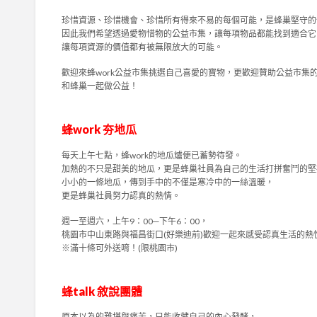
珍惜資源、珍惜機會、珍惜所有得來不易的每個可能，是蜂巢堅守的
因此我們希望透過愛物惜物的公益市集，讓每項物品都能找到適合它
讓每項資源的價值都有被無限放大的可能。
歡迎來蜂work公益市集挑選自己喜愛的寶物，更歡迎贊助公益市集
和蜂巢一起做公益！
蜂work 夯地瓜
每天上午七點，蜂work的地瓜爐便已蓄勢待發。
加熱的不只是甜美的地瓜，更是蜂巢社員為自己的生活打拼奮鬥的堅
小小的一條地瓜，傳到手中的不僅是寒冷中的一絲溫暖，
更是蜂巢社員努力認真的熱情。
週一至週六，上午9：00─下午6：00，
桃園市中山東路與福昌街口(好樂迪前)歡迎一起來感受認真生活的熱
※滿十條可外送唷！(限桃園市)
蜂talk 敘說團體
原本以為的難堪與痛苦，只能收藏自己的內心發酵，