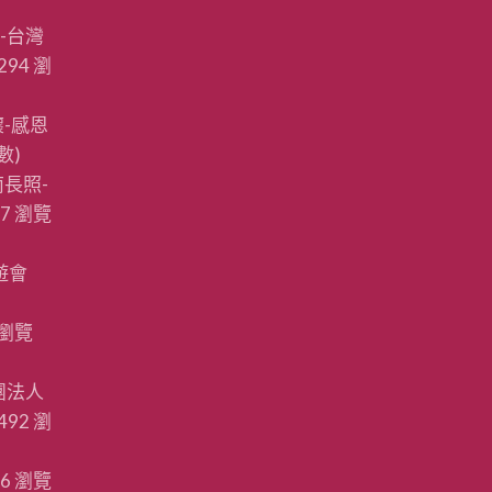
-台灣
294 瀏
-感恩
數)
長照-
87 瀏覽
遊會
 瀏覽
團法人
492 瀏
86 瀏覽