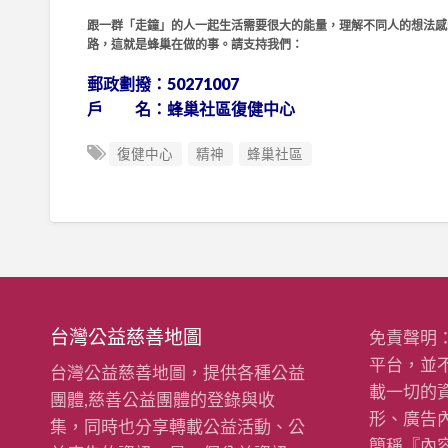
跟一群「走鐘」的人一起生活需要很大的能量，理解不同人的想法感
路，這就是蜂巢在做的事。請支持我們：
郵政劃撥：50271007
戶 名：蜂巢社區復健中心
復健中心
精神
蜂巢社區
台灣公益慈善地圖
免責聲明
平台，並
台灣公益慈善地圖，提供各種公益
載一切的
團體,慈善公益團體的登錄與收
形、廣告
集，同時也分享轉載公益活動、公
簡稱『內