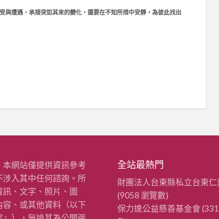
受與遭遇、承接突如其來的變化，還要在不知所措中安靜，為彼此找出
全站最熱門
：本網站僅提供資訊參考
不涉入其中任何諮詢。所
財團法人台東縣私立台東仁
資訊、文字、照片、圖
(9058 瀏覽數)
內容、或其他資料（以下
保力達公益慈善基金會
(33
容』），無論其為公開張