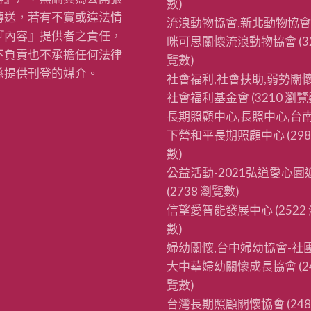
數)
傳送，若有不實或違法情
流浪動物協會,新北動物協會
『內容』提供者之責任，
咪可思關懷流浪動物協會
(3
不負責也不承擔任何法律
覽數)
係提供刊登的媒介。
社會福利,社會扶助,弱勢關懷
社會福利基金會
(3210 瀏覽
長期照顧中心,長照中心,台南
下營和平長期照顧中心
(29
數)
公益活動-2021弘道愛心園
(2738 瀏覽數)
信望愛智能發展中心
(2522
數)
婦幼關懷,台中婦幼協會-社
大中華婦幼關懷成長協會
(2
覽數)
台灣長期照顧關懷協會
(24