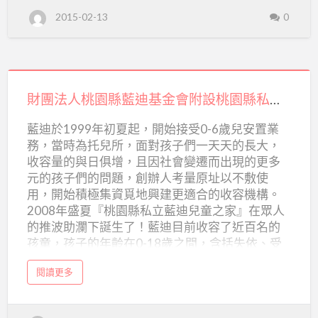
桃
2015-02-13
0
園
縣
私
立
育
德
兒
財
童
之
家
團
財團法人桃園縣藍迪基金會附設桃園縣私立藍迪兒童之家
法
藍迪於1999年初夏起，開始接受0-6歲兒安置業
人
務，當時為托兒所，面對孩子們一天天的長大，
桃
收容量的與日俱增，且因社會變遷而出現的更多
園
元的孩子們的問題，創辦人考量原址以不敷使
縣
用，開始積極集資覓地興建更適合的收容機構。
2008年盛夏『桃園縣私立藍迪兒童之家』在眾人
藍
的推波助瀾下誕生了！藍迪目前收容了近百名的
迪
孩童，孩子的年齡在0-18歲之間，含括失依、受
基
虐、身體遭受不當對待及遭受重大變故的保護性
金
a
閱讀更多
個案。 電 話：(03)3866550 地 址：大園區溪海村
b
會
o
12鄰下溪洲子345 網站：
u
t
附
https://www.rch.tw/modules/news/
財