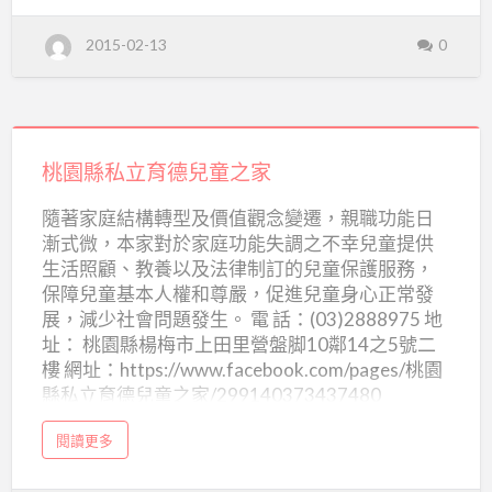
共
u
t
財
濟
2015-02-13
0
團
法
會
人
私
附
立
弘
設
化
桃
同
心
桃
共
園
桃園縣私立育德兒童之家
濟
園
會
縣
附
縣
隨著家庭結構轉型及價值觀念變遷，親職功能日
設
私
桃
漸式微，本家對於家庭功能失調之不幸兒童提供
私
園
立
縣
生活照顧、教養以及法律制訂的兒童保護服務，
私
立
立
育
保障兒童基本人權和尊嚴，促進兒童身心正常發
弘
弘
化
德
展，減少社會問題發生。 電 話：(03)2888975 地
懷
化
幼
址： 桃園縣楊梅市上田里營盤脚10鄰14之5號二
兒
院
懷
樓 網址：https://www.facebook.com/pages/桃園
童
幼
縣私立育德兒童之家/299140373437480
之
院
家
a
閱讀更多
b
o
u
t