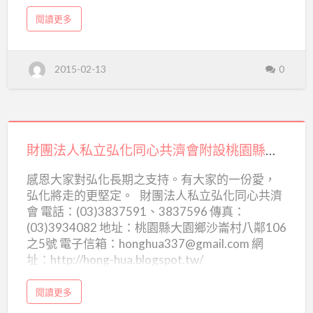
nchmoig@ms1.gsn.gov.tw
a
閱讀更多
b
o
u
t
內
2015-02-13
0
政
部
北
區
兒
童
之
財
家
團
財團法人私立弘化同心共濟會附設桃園縣私立弘化懷幼院
法
感恩大家對弘化長期之支持。有大家的一份愛，
人
弘化將走的更堅定。 財團法人私立弘化同心共濟
私
會 電話：(03)3837591、3837596 傳真：
立
(03)3934082 地址：桃園縣大園鄉沙崙村八鄰106
弘
之5號 電子信箱：honghua337@gmail.com 網
址：http://hong-hua.blogspot.tw/
化
同
a
閱讀更多
心
b
o