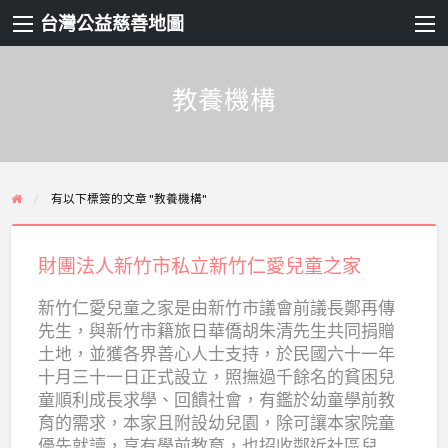
台灣公益慈善地圖
教養機構
有以下標簽的文章 "教養機構"
財
團
財團法人新竹市私立新竹仁愛兒童之家
法
新竹仁愛兒童之家是由新竹市議會前議長鄭再傳
人
先生，與新竹市籍旅日華僑胡朱清先生共同捐贈
新
土地，並獲各界善心人士支持，於民國六十一年
竹
十月三十一日正式設立，照撫過千餘名的貧困兒
市
童順利成長求學、回饋社會，有鑑於幼童學前教
育的需求，本家且附設幼兒園，除可讓本家院童
私
優先就讀，享有學前教育，也招收鄰近社區兒