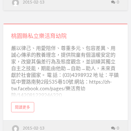
2015-02-13
0
團
設
法
人
桃
桃
園
園
縣
藍
桃
迪
縣
基
金
園
私
桃園縣私立樂活育幼院
會
附
縣
立
設
嚴以律己、用愛陪伴、尊重多元、包容差異、用
桃
私
藍
園
誠心傳承的教養理念，提供院童有個溫暖安定的
縣
立
私
迪
家，改變其偏差行為及態度觀念，並訓練其獨立
立
藍
樂
兒
自主之技能，期能由他助→自助→助人，未來貢
迪
兒
活
童
獻於社會國家。 電 話：(03)4398932 地 址：平鎮
童
之
區中豐路南勢2段535巷10號 網站：https://zh-
育
之
家
tw.facebook.com/pages/樂活育幼
幼
家
院/142081229246320
院
a
閱讀更多
b
o
u
t
桃
2015-02-13
0
園