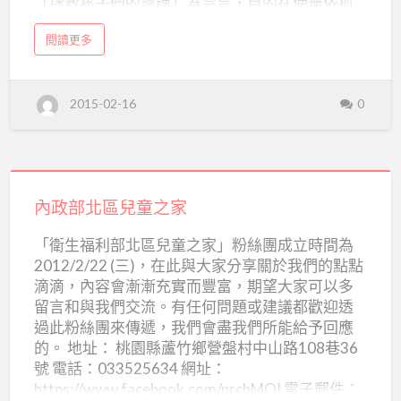
「拯救孩子們的靈魂」為宗旨，目的在使無依孤
台
苦的兒童得到溫暖的家庭、衣食、母愛及友愛，
灣
a
閱讀更多
成為有感情的人，以彌補孤兒心靈上的創傷，進
b
國
o
而使他們成為社會上有用的人。 地址： 桃園縣楊
u
t
際
梅鎮民族路五段201巷12號 電話：034902304 傳
財
2015-02-16
0
團
真：03-4900967 網址：
兒
法
http://www.sostaiwan.org.tw/ 信箱：
人
童
台
just@sino1.com.tw
灣
村
省
私
內
立
台
灣
政
內政部北區兒童之家
國
際
部
兒
「衛生福利部北區兒童之家」粉絲團成立時間為
童
北
村
2012/2/22 (三)，在此與大家分享關於我們的點點
區
滴滴，內容會漸漸充實而豐富，期望大家可以多
兒
留言和與我們交流。有任何問題或建議都歡迎透
童
過此粉絲團來傳遞，我們會盡我們所能給予回應
的。 地址： 桃園縣蘆竹鄉營盤村中山路108巷36
之
號 電話：033525634 網址：
家
https://www.facebook.com/nrchMOI 電子郵件：