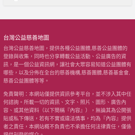
縣
私
立
樂
活
育
幼
院
台灣公益慈善地圖
台灣公益慈善地圖，提供各種公益團體,慈善公益團體的
登錄與收集，同時也分享轉載公益活動、公益廣告的資
訊，是一個公益資訊網，讓社會大眾容易知道公益團體有
哪些，以及分佈在全台的慈善機構,慈善團體,慈善基金會,
慈善公益團體等等。
免責聲明：本網站僅提供資訊參考平台，並不涉入其中任
何諮詢。所載一切的資訊、文字、照片、圖形、廣告內
容、或其他資料（以下簡稱『內容』），無論其為公開張
貼或私下傳送，若有不實或違法情事，均為『內容』提供
者之責任，本網站概不負責也不承擔任何法律責任，僅係
提供刊登的媒介。