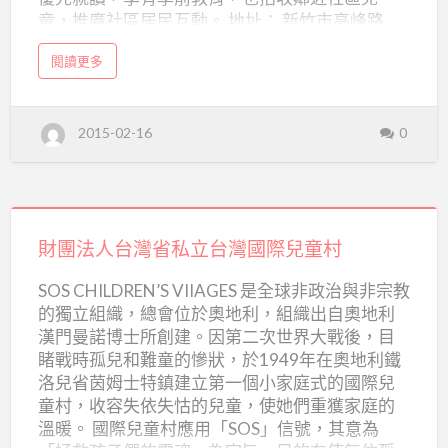
立
童，推廣社區居民互動。 地址： 新竹市高峰路
新
306巷65號 電話：03-5221574 傳真：03-
竹
a
閱讀更多
5617208 網址：http://http://www.rch.org.tw/ 信
b
仁
o
箱：kind.child@msa.hinet.net
u
t
愛
財
2015-02-16
0
團
兒
法
人
童
新
竹
之
市
私
財
立
家
新
竹
團
財團法人台灣省私立台灣國際兒童村
仁
愛
法
兒
SOS CHILDREN’S VIIAGES 是全球非政治與非宗教
童
人
之
的獨立組織，總會位於奧地利，組織出自奧地利
家
台
漢門曼諾博士所創建。因第二次世界大戰後，目
灣
睹戰時孤兒和難童的慘狀，於1949年在奧地利鐵
省
洛兒省茵姆士特鎮建立第一個小家庭式的國際兒
童村，收容失依失怙的兒童，使她們重獲家庭的
私
溫暖。 國際兒童村應用「SOS」信號，其意為
立