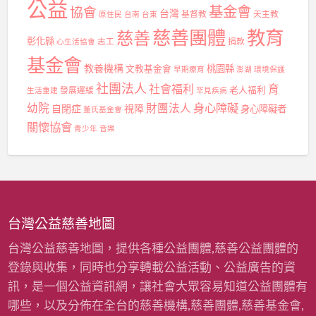
公益
基金會
協會
台灣
基督教
天主教
原住民
台南
台東
慈善團體
教育
慈善
彰化縣
志工
捐款
心生活協會
基金會
教養機構
桃園縣
文教基金會
早期療育
澎湖
環境保護
社團法人
社會福利
育
發展遲緩
老人福利
生活重建
罕見疾病
身心障礙
幼院
財團法人
自閉症
視障
身心障礙者
董氏基金會
關懷協會
青少年
音樂
台灣公益慈善地圖
台灣公益慈善地圖，提供各種公益團體,慈善公益團體的
登錄與收集，同時也分享轉載公益活動、公益廣告的資
訊，是一個公益資訊網，讓社會大眾容易知道公益團體有
哪些，以及分佈在全台的慈善機構,慈善團體,慈善基金會,