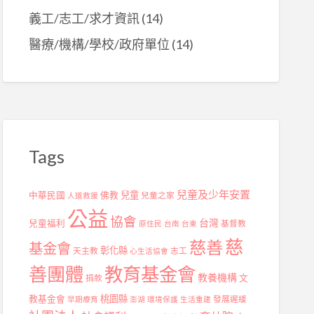
義工/志工/求才資訊
(14)
醫療/機構/學校/政府單位
(14)
Tags
兒童及少年安置
兒童
中華民國
佛教
兒童之家
人道救援
公益
協會
台灣
兒童福利
基督教
原住民
台南
台東
慈
慈善
基金會
彰化縣
天主教
志工
心生活協會
善團體
教育基金會
教養機構
捐款
文
桃園縣
教基金會
發展遲緩
早期療育
澎湖
環境保護
生活重建