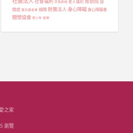
社團法人
社會福利
育幼院
自
老人福利
罕見疾病
身心障礙
財團法人
閉症
視障
身心障礙者
董氏基金會
關懷協會
青少年
音樂
愛之家
15 瀏覽