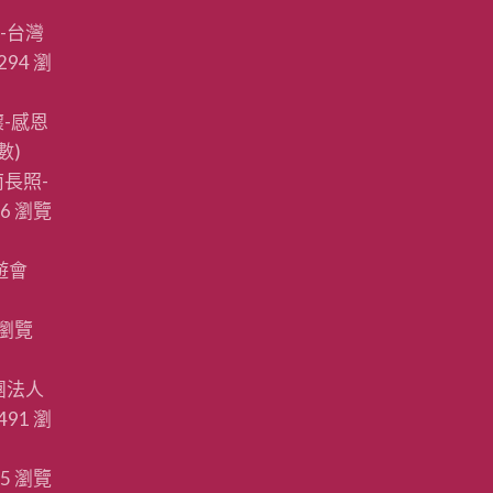
-台灣
294 瀏
-感恩
數)
長照-
86 瀏覽
遊會
 瀏覽
團法人
491 瀏
85 瀏覽