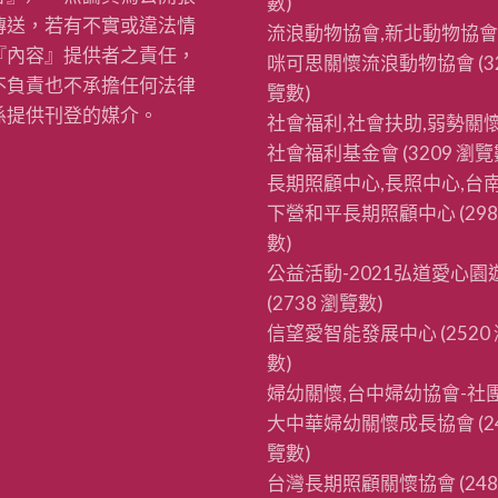
數)
傳送，若有不實或違法情
流浪動物協會,新北動物協會
『內容』提供者之責任，
咪可思關懷流浪動物協會
(3
不負責也不承擔任何法律
覽數)
係提供刊登的媒介。
社會福利,社會扶助,弱勢關懷
社會福利基金會
(3209 瀏覽
長期照顧中心,長照中心,台南
下營和平長期照顧中心
(29
數)
公益活動-2021弘道愛心園
(2738 瀏覽數)
信望愛智能發展中心
(2520
數)
婦幼關懷,台中婦幼協會-社
大中華婦幼關懷成長協會
(2
覽數)
台灣長期照顧關懷協會
(24