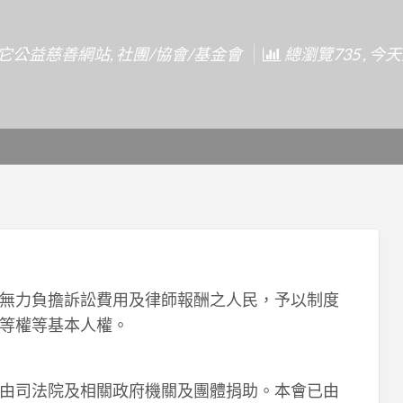
它公益慈善網站
,
社團/協會/基金會
總瀏覽735 , 今
無力負擔訴訟費用及律師報酬之人民，予以制度
等權等基本人權。
由司法院及相關政府機關及團體捐助。本會已由