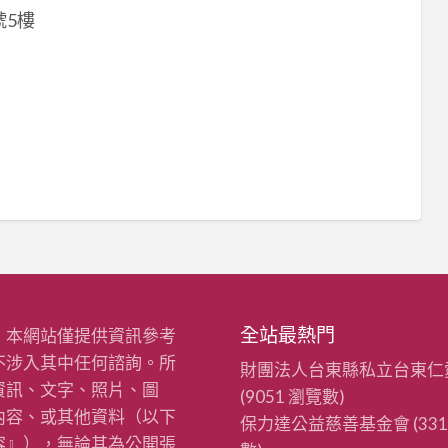
9號5樓
全站最熱門
：本網站僅提供資訊參考
不涉入其中任何諮詢。所
財團法人台東縣私立台東仁
資訊、文字、照片、圖
(9051 瀏覽數)
內容、或其他資料（以下
保力達公益慈善基金會
(33
容』），無論其為公開張