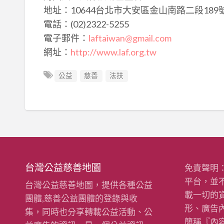
地址：10644台北市大安區金山南路二段18
電話：(02)2322-5255
電子郵件：
laftaiwan@gmail.com
網址：
http://www.laf.org.tw
公益
慈善
法扶
台灣公益慈善地圖
免責聲明
平台，並
台灣公益慈善地圖，提供各種公益
載一切的
團體,慈善公益團體的登錄與收
形、廣告
集，同時也分享轉載公益活動、公
簡稱『內