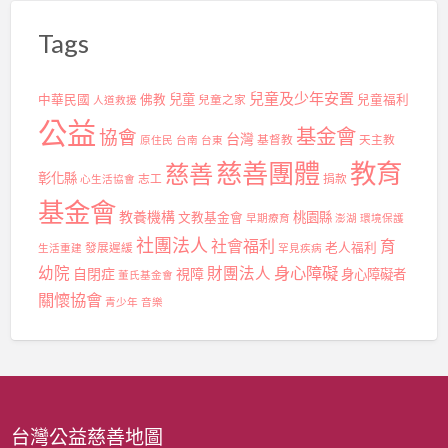
Tags
兒童及少年安置
兒童
中華民國
佛教
兒童之家
兒童福利
人道救援
公益
基金會
協會
台灣
基督教
天主教
原住民
台南
台東
慈善團體
教育
慈善
彰化縣
志工
捐款
心生活協會
基金會
教養機構
桃園縣
文教基金會
早期療育
澎湖
環境保護
社團法人
社會福利
育
發展遲緩
老人福利
生活重建
罕見疾病
身心障礙
幼院
財團法人
自閉症
視障
身心障礙者
董氏基金會
關懷協會
青少年
音樂
台灣公益慈善地圖