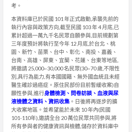
考。
本資料庫已於民國 101 年正式啟動,承襲先前的
執行內容與政策方向,截至民國 103 年 4 月底,已
累計超過一萬九千名民眾自願參與,目前規劃第
三年度預計將執行至今年 12 月底,於台北、桃
園、新竹、苗栗、台中、彰化、南投、嘉義、
台南、高雄、屏東、宜蘭、花蓮、台東等地區,
將邀請 25,000~30,000 名民眾(30~70 歲,不限性
別,具行為能力,有本國國籍、無外國血統且未經
醫生確診過癌症。原住民部份目前暫緩收案)自
願性參與,進行
身體檢測、問卷訪談、血液與尿
液檢體之資料、資訊收集
。日後將再逐步的擴
大收案地區。並希望能於未來 10 年內(民國
101-110年),邀請全台 20 萬位民眾共同參與,將
所有參與者的健康資訊與檢體,儲存於資料庫中