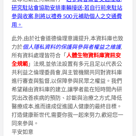
研究駐站會協助安排車輛接送;若自行前來駐站
參與收案,則將以禮券 500 元補助個人之交通費
用。
此外,由於社會道德倫理意識提升,本資料庫也致
力於
個人隱私資料的保護與參與者權益之維護
,
所有資料處理皆符合「
人體生物資料庫資訊安
全規範
」法規,並依法設置有多元且足以代表公
共利益之倫理委員會,與主管機關共同對資料庫
進行審查與監督,以保障參與民眾之權益。我們
希望藉由資料庫的建立,讓學者能在短時間內研
究出改善疾病的預防、診斷與治療之方式,降低
醫療成本,進而達成促進國人健康的最終目標。
打造健康新世代,需要你我一起來努力,歡迎您一
同來參與。
平安如意