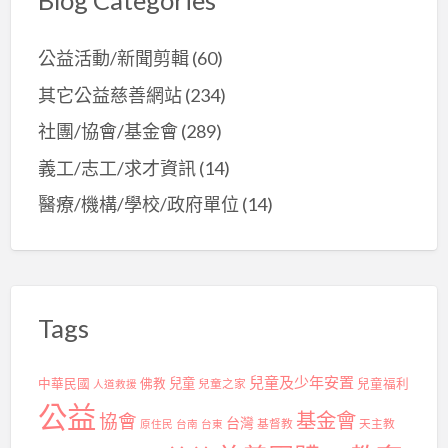
公益活動/新聞剪輯
(60)
其它公益慈善網站
(234)
社團/協會/基金會
(289)
義工/志工/求才資訊
(14)
醫療/機構/學校/政府單位
(14)
Tags
兒童及少年安置
兒童
中華民國
佛教
兒童之家
兒童福利
人道救援
公益
基金會
協會
台灣
基督教
天主教
原住民
台南
台東