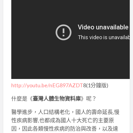
http://youtu.be/nEG897AZDT
8(1分鐘版)
什麼是《
臺灣人體生物資料庫
》呢？
醫學進步，人口結構老化，國人的壽命延長,慢
性疾病影響,也都成為國人十大死亡的主要原
因，因此各類慢性疾病的防治與改善，以及達