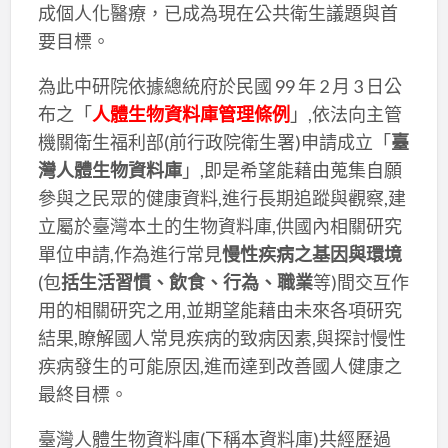
成個人化醫療，已成為現在公共衛生議題與首
要目標。
為此中研院依據總統府於民國 99 年 2 月 3 日公
布之「
人體生物資料庫管理條例
」,依法向主管
機關衛生福利部(前行政院衛生署)申請成立「
臺
灣人體生物資料庫
」,即是希望能藉由蒐集自願
參與之民眾的健康資料,進行長期追蹤與觀察,建
立屬於臺灣本土的生物資料庫,供國內相關研究
單位申請,作為進行常見
慢性疾病之基因與環境
(包
括生活習慣、飲食、行為、職業
等)間交互作
用的相關研究之用,並期望能藉由未來各項研究
結果,瞭解國人常見疾病的致病因素,與探討慢性
疾病發生的可能原因,進而達到改善國人健康之
最終目標。
臺灣人體生物資料庫(下稱本資料庫)共經歷過