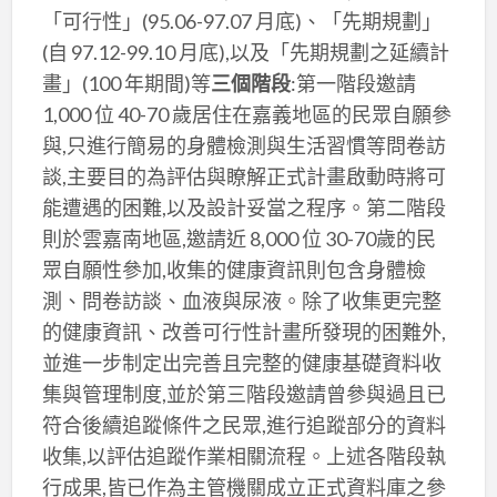
「可行性」(95.06-97.07 月底)、「先期規劃」
(自 97.12-99.10 月底),以及「先期規劃之延續計
畫」(100 年期間)等
三個階段
:第一階段邀請
1,000 位 40-70 歲居住在嘉義地區的民眾自願參
與,只進行簡易的身體檢測與生活習慣等問卷訪
談,主要目的為評估與瞭解正式計畫啟動時將可
能遭遇的困難,以及設計妥當之程序。第二階段
則於雲嘉南地區,邀請近 8,000 位 30-70歲的民
眾自願性參加,收集的健康資訊則包含身體檢
測、問卷訪談、血液與尿液。除了收集更完整
的健康資訊、改善可行性計畫所發現的困難外,
並進一步制定出完善且完整的健康基礎資料收
集與管理制度,並於第三階段邀請曾參與過且已
符合後續追蹤條件之民眾,進行追蹤部分的資料
收集,以評估追蹤作業相關流程。上述各階段執
行成果,皆已作為主管機關成立正式資料庫之參