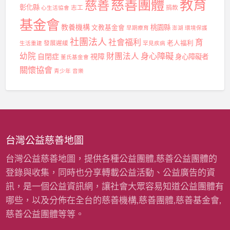
慈善團體
教育
慈善
彰化縣
志工
捐款
心生活協會
基金會
教養機構
桃園縣
文教基金會
早期療育
澎湖
環境保護
社團法人
社會福利
育
發展遲緩
老人福利
生活重建
罕見疾病
身心障礙
幼院
財團法人
自閉症
視障
身心障礙者
董氏基金會
關懷協會
青少年
音樂
台灣公益慈善地圖
台灣公益慈善地圖，提供各種公益團體,慈善公益團體的
登錄與收集，同時也分享轉載公益活動、公益廣告的資
訊，是一個公益資訊網，讓社會大眾容易知道公益團體有
哪些，以及分佈在全台的慈善機構,慈善團體,慈善基金會,
慈善公益團體等等。