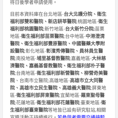
待日後學者申請使用。
目前本資料庫在台北地區-
台大北護分院、衛生
福利部雙和醫院、新店耕莘醫院
;桃園地區-
衛生
福利部桃園醫院
;新竹地區-
台大新竹分院;
苗栗
地區-
衛生福利部苗栗醫院
;台中地區-
中港澄清
醫院、衛生福利部豐原醫院、中國醫藥大學附
設醫院
;彰化地區-
彰濱秀傳醫院、員林員生醫
院
;南投地區-
埔里基督教醫院
;嘉義地區-
大林慈
濟醫院、嘉義基督教醫院、衛生福利部朴子醫
院
;台南地區-
衛生福利部新營醫院、柳營奇美醫
院
、台南市立醫院;高雄地區-
高雄市立大同醫
院、高雄市立民生醫院、高雄義大醫院
;屏東地
區-
衛生福利部屏東醫院
;宜蘭地區-
羅東聖母醫
院
;花蓮地區-
衛生福利部花蓮醫院
;臺東地區-
衛
生福利部臺東醫院
等地皆已設有研究駐站,相關
宣導活動正持續進行。
若參與者需要交通接駁,