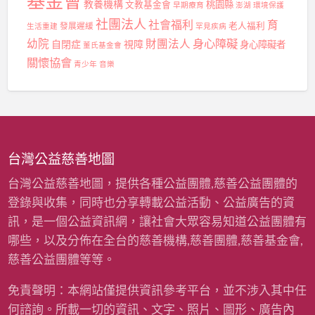
基金會
教養機構
桃園縣
文教基金會
早期療育
澎湖
環境保護
社團法人
社會福利
育
發展遲緩
老人福利
生活重建
罕見疾病
身心障礙
幼院
財團法人
自閉症
視障
身心障礙者
董氏基金會
關懷協會
青少年
音樂
台灣公益慈善地圖
台灣公益慈善地圖，提供各種公益團體,慈善公益團體的
登錄與收集，同時也分享轉載公益活動、公益廣告的資
訊，是一個公益資訊網，讓社會大眾容易知道公益團體有
哪些，以及分佈在全台的慈善機構,慈善團體,慈善基金會,
慈善公益團體等等。
免責聲明：本網站僅提供資訊參考平台，並不涉入其中任
何諮詢。所載一切的資訊、文字、照片、圖形、廣告內