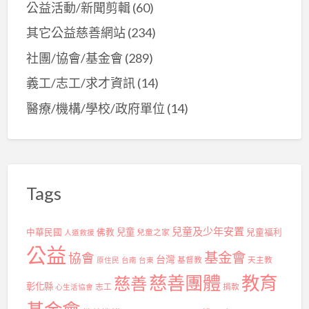
公益活動/新聞剪輯
(60)
其它公益慈善網站
(234)
社團/協會/基金會
(289)
義工/志工/求才資訊
(14)
醫療/機構/學校/政府單位
(14)
Tags
兒童及少年安置
兒童
中華民國
佛教
兒童之家
兒童福利
人道救援
公益
基金會
協會
台灣
基督教
天主教
原住民
台南
台東
慈善團體
教育
慈善
彰化縣
志工
捐款
心生活協會