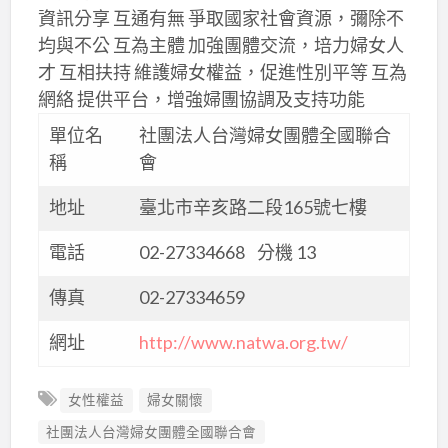
資訊分享 互通有無 爭取國家社會資源，彌除不
均與不公 互為主體 加強團體交流，培力婦女人
才 互相扶持 維護婦女權益，促進性別平等 互為
網絡 提供平台，增強婦團協調及支持功能
單位名
社團法人台灣婦女團體全國聯合
稱
會
地址
臺北市辛亥路二段165號七樓
電話
02-27334668 分機 13
傳真
02-27334659
網址
http://www.natwa.org.tw/
女性權益
婦女關懷
社團法人台灣婦女團體全國聯合會