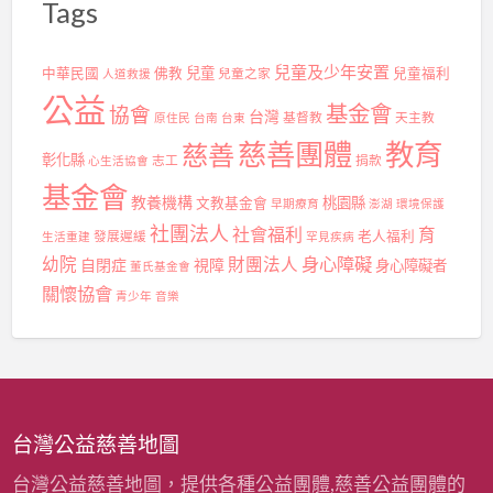
Tags
兒童及少年安置
兒童
中華民國
佛教
兒童之家
兒童福利
人道救援
公益
基金會
協會
台灣
基督教
天主教
原住民
台南
台東
慈善團體
教育
慈善
彰化縣
志工
捐款
心生活協會
基金會
教養機構
桃園縣
文教基金會
早期療育
澎湖
環境保護
社團法人
社會福利
育
發展遲緩
老人福利
生活重建
罕見疾病
身心障礙
幼院
財團法人
自閉症
視障
身心障礙者
董氏基金會
關懷協會
青少年
音樂
台灣公益慈善地圖
台灣公益慈善地圖，提供各種公益團體,慈善公益團體的