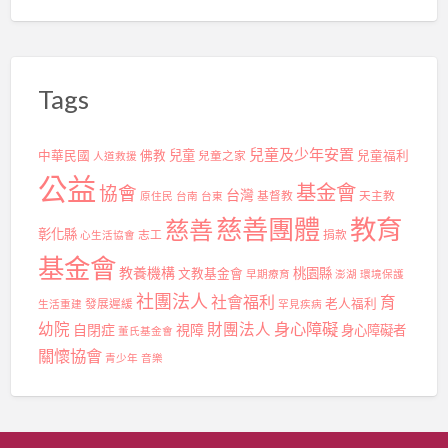
Tags
兒童及少年安置
兒童
中華民國
佛教
兒童之家
兒童福利
人道救援
公益
基金會
協會
台灣
基督教
天主教
原住民
台南
台東
慈善團體
教育
慈善
彰化縣
志工
捐款
心生活協會
基金會
教養機構
桃園縣
文教基金會
早期療育
澎湖
環境保護
社團法人
社會福利
育
發展遲緩
老人福利
生活重建
罕見疾病
身心障礙
幼院
財團法人
自閉症
視障
身心障礙者
董氏基金會
關懷協會
青少年
音樂