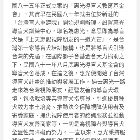
國八十五年正式立案的「惠光導盲犬教育基金
會」，其實早在民國八十年就由位於新莊的
「台灣盲人重建院」開始規劃辦理，設置惠光
導盲犬訓練中心，取名為惠光，意思即為導盲
犬是『上天惠賜視障朋友的一道光芒』。是台
灣第一家導盲犬培訓機構，也是將導盲犬引進
台灣的先驅，在國際獅子會基金會大力捐助之
下，民國八十一年八月底惠光導盲犬基金會的
導盲犬舍落成，在這之後，惠光便開始了台灣
導盲犬計畫的推動與發展工作。 過去惠光一路
走來為台灣視障朋友，經營友善的導盲犬環
境，包括栽培專業導盲犬指導員、引進優良種
犬致力本土培育、推動法令保障視障使用者及
寄養家庭、提供視障使用者的諮詢服務並推動
導盲犬友善商家等，一切是為視障者與導盲犬
全盤性無障礙而努力。 一直以來，惠光秉持服