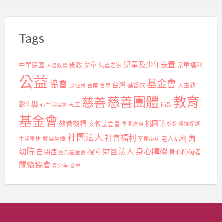
Tags
兒童及少年安置
兒童
中華民國
佛教
兒童之家
兒童福利
人道救援
公益
基金會
協會
台灣
基督教
天主教
原住民
台南
台東
慈善團體
教育
慈善
彰化縣
志工
捐款
心生活協會
基金會
教養機構
桃園縣
文教基金會
早期療育
澎湖
環境保護
社團法人
社會福利
育
發展遲緩
老人福利
生活重建
罕見疾病
身心障礙
幼院
財團法人
自閉症
視障
身心障礙者
董氏基金會
關懷協會
青少年
音樂