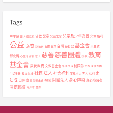
Tags
兒童及少年安置
兒童
中華民國
佛教
兒童之家
兒童福利
人道救援
公益
基金會
協會
台灣
基督教
天主教
原住民
台南
台東
慈善團體
教育
慈善
彰化縣
志工
捐款
心生活協會
基金會
教養機構
桃園縣
文教基金會
早期療育
澎湖
環境保護
社團法人
社會福利
育
發展遲緩
老人福利
生活重建
罕見疾病
身心障礙
幼院
財團法人
自閉症
視障
身心障礙者
董氏基金會
關懷協會
青少年
音樂