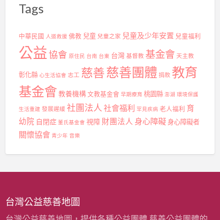
Tags
兒童及少年安置
兒童
中華民國
佛教
兒童之家
兒童福利
人道救援
公益
基金會
協會
台灣
基督教
天主教
原住民
台南
台東
慈善團體
教育
慈善
彰化縣
志工
捐款
心生活協會
基金會
教養機構
桃園縣
文教基金會
早期療育
澎湖
環境保護
社團法人
社會福利
育
發展遲緩
老人福利
生活重建
罕見疾病
身心障礙
幼院
財團法人
自閉症
視障
身心障礙者
董氏基金會
關懷協會
青少年
音樂
台灣公益慈善地圖
台灣公益慈善地圖，提供各種公益團體,慈善公益團體的