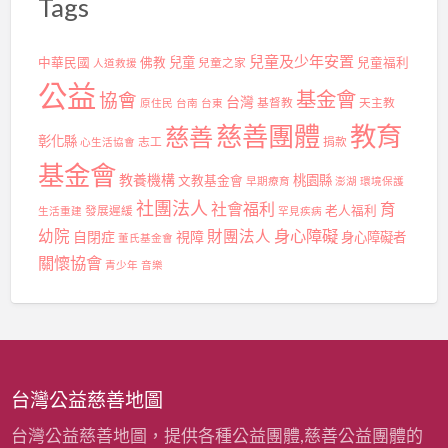
Tags
兒童及少年安置
兒童
中華民國
佛教
兒童之家
兒童福利
人道救援
公益
基金會
協會
台灣
基督教
天主教
原住民
台南
台東
慈善團體
教育
慈善
彰化縣
志工
捐款
心生活協會
基金會
教養機構
桃園縣
文教基金會
早期療育
澎湖
環境保護
社團法人
社會福利
育
發展遲緩
老人福利
生活重建
罕見疾病
身心障礙
幼院
財團法人
自閉症
視障
身心障礙者
董氏基金會
關懷協會
青少年
音樂
台灣公益慈善地圖
台灣公益慈善地圖，提供各種公益團體,慈善公益團體的