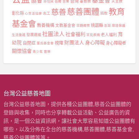
協會
台灣
基督教
天主教
原住民
台南
台東
慈善團體
教育
慈善
彰化縣
志工
捐款
心生活協會
基金會
教養機構
桃園縣
文教基金會
早期療育
澎湖
環境保護
社團法人
社會福利
育
發展遲緩
老人福利
生活重建
罕見疾病
身心障礙
幼院
財團法人
自閉症
視障
身心障礙者
董氏基金會
關懷協會
青少年
音樂
台灣公益慈善地圖
台灣公益慈善地圖，提供各種公益團體,慈善公益團體的
登錄與收集，同時也分享轉載公益活動、公益廣告的資
訊，是一個公益資訊網，讓社會大眾容易知道公益團體有
哪些，以及分佈在全台的慈善機構,慈善團體,慈善基金會,
慈善公益團體等等。