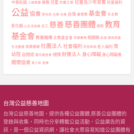
兒童及少年安置
兒童
中華民國
佛教
兒童之家
兒童福利
人道救援
公益
基金會
協會
台灣
基督教
天主教
原住民
台南
台東
慈善團體
教育
慈善
彰化縣
志工
捐款
心生活協會
基金會
教養機構
桃園縣
文教基金會
早期療育
澎湖
環境保護
社團法人
社會福利
育
發展遲緩
老人福利
生活重建
罕見疾病
身心障礙
幼院
財團法人
自閉症
視障
身心障礙者
董氏基金會
關懷協會
青少年
音樂
台灣公益慈善地圖
台灣公益慈善地圖，提供各種公益團體,慈善公益團體的
登錄與收集，同時也分享轉載公益活動、公益廣告的資
訊，是一個公益資訊網，讓社會大眾容易知道公益團體有