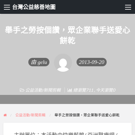
台灣公益慈善地圖
舉手之勞按個讚，眾企業聯手送愛心
餅乾
由
gelu
2013-09-20
公益活動/新聞剪輯
總瀏覽711 , 今天瀏覽0
公益活動/新聞剪輯
舉手之勞按個讚，眾企業聯手送愛心餅乾
∙ 主辦單位：本活動由快樂藍鵲/ 亞洲醫療網 /