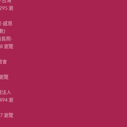
-台灣
295 瀏
-感恩
數)
長照-
88 瀏覽
遊會
 瀏覽
團法人
494 瀏
87 瀏覽