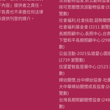
流浪動物協會,新北動物協會
『內容』提供者之責任，
咪可思關懷流浪動物協會
(3
不負責也不承擔任何法律
覽數)
係提供刊登的媒介。
社會福利,社會扶助,弱勢關懷
社會福利基金會
(3211 瀏覽
長期照顧中心,長照中心,台南
下營和平長期照顧中心
(29
數)
公益活動-2021弘道愛心園
(2739 瀏覽數)
信望愛智能發展中心
(2523
數)
婦幼關懷,台中婦幼協會-社
大中華婦幼關懷成長協會
(2
覽數)
台灣長期照顧關懷協會
(24
數)