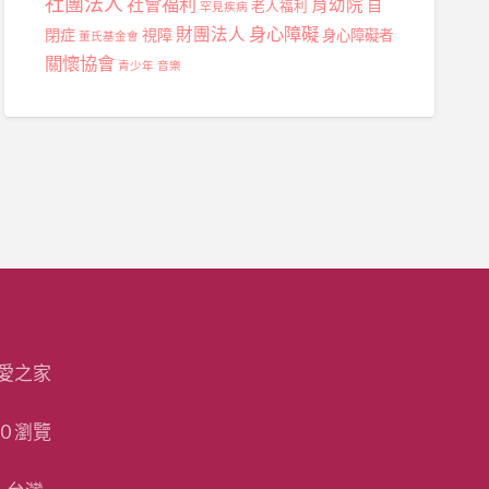
社團法人
社會福利
育幼院
自
老人福利
罕見疾病
身心障礙
財團法人
閉症
視障
身心障礙者
董氏基金會
關懷協會
青少年
音樂
愛之家
20 瀏覽