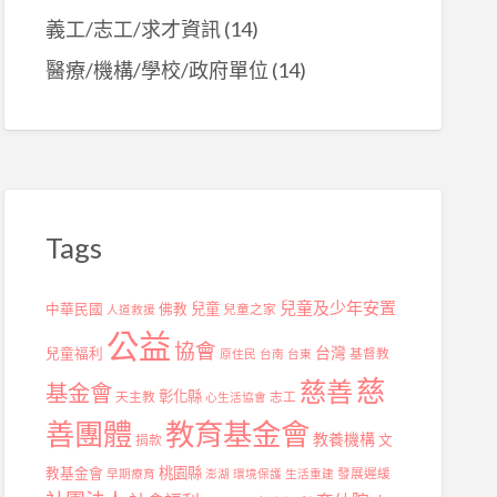
義工/志工/求才資訊
(14)
醫療/機構/學校/政府單位
(14)
Tags
兒童及少年安置
兒童
中華民國
佛教
兒童之家
人道救援
公益
協會
台灣
兒童福利
基督教
原住民
台南
台東
慈
慈善
基金會
彰化縣
天主教
志工
心生活協會
善團體
教育基金會
教養機構
捐款
文
桃園縣
教基金會
發展遲緩
早期療育
澎湖
環境保護
生活重建