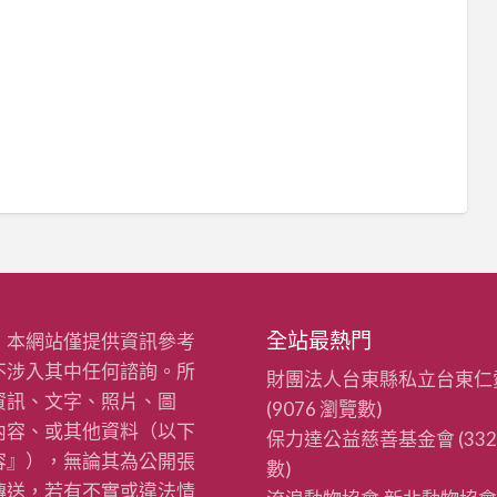
全站最熱門
：本網站僅提供資訊參考
不涉入其中任何諮詢。所
財團法人台東縣私立台東仁
資訊、文字、照片、圖
(9076 瀏覽數)
內容、或其他資料（以下
保力達公益慈善基金會
(33
容』），無論其為公開張
數)
傳送，若有不實或違法情