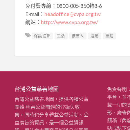
免付費專線：0800-005-850轉8-6
E-mail：
headoffice@cvpa.org.tw
網站：
http://www.cvpa.org.tw/
保護協會
生活
被害人
遺屬
重建
台灣公益慈善地圖
免責聲明
平台，並
台灣公益慈善地圖，提供各種公益
載一切的
團體,慈善公益團體的登錄與收
形、廣告
集，同時也分享轉載公益活動、公
簡稱『內
益廣告的資訊，是一個公益資訊
貼或私下