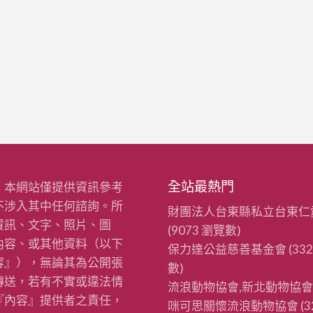
全站最熱門
：本網站僅提供資訊參考
不涉入其中任何諮詢。所
財團法人台東縣私立台東仁
資訊、文字、照片、圖
(9073 瀏覽數)
內容、或其他資料（以下
保力達公益慈善基金會
(33
容』），無論其為公開張
數)
傳送，若有不實或違法情
流浪動物協會,新北動物協會
『內容』提供者之責任，
咪可思關懷流浪動物協會
(3