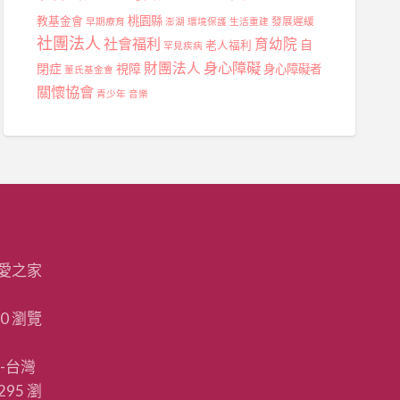
桃園縣
教基金會
發展遲緩
早期療育
澎湖
環境保護
生活重建
社團法人
社會福利
育幼院
自
老人福利
罕見疾病
身心障礙
財團法人
閉症
視障
身心障礙者
董氏基金會
關懷協會
青少年
音樂
愛之家
20 瀏覽
-台灣
295 瀏