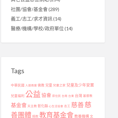
社團/協會/基金會
(289)
義工/志工/求才資訊
(14)
醫療/機構/學校/政府單位
(14)
Tags
兒童及少年安置
兒童
中華民國
佛教
兒童之家
人道救援
公益
協會
台灣
兒童福利
基督教
原住民
台南
台東
慈
慈善
基金會
彰化縣
天主教
志工
心生活協會
善團體
教育基金會
教養機構
捐款
文