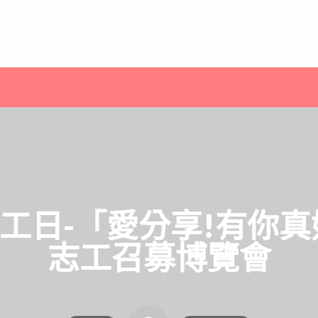
志工日-「愛分享!有你
志工召募博覽會