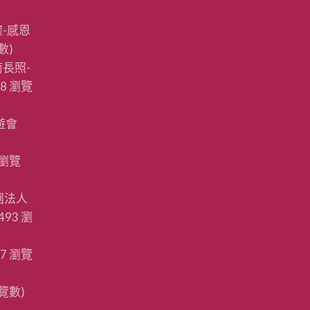
-感恩
數)
長照-
88 瀏覽
遊會
 瀏覽
團法人
493 瀏
87 瀏覽
瀏覽數)