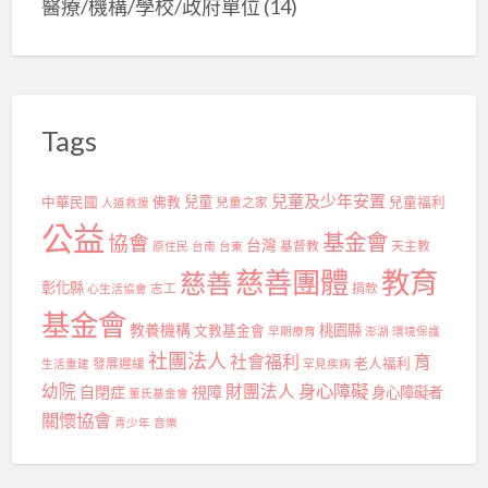
醫療/機構/學校/政府單位
(14)
Tags
兒童及少年安置
兒童
中華民國
佛教
兒童之家
兒童福利
人道救援
公益
基金會
協會
台灣
基督教
天主教
原住民
台南
台東
慈善團體
教育
慈善
彰化縣
志工
捐款
心生活協會
基金會
教養機構
桃園縣
文教基金會
早期療育
澎湖
環境保護
社團法人
社會福利
育
發展遲緩
老人福利
生活重建
罕見疾病
身心障礙
幼院
財團法人
自閉症
視障
身心障礙者
董氏基金會
關懷協會
青少年
音樂