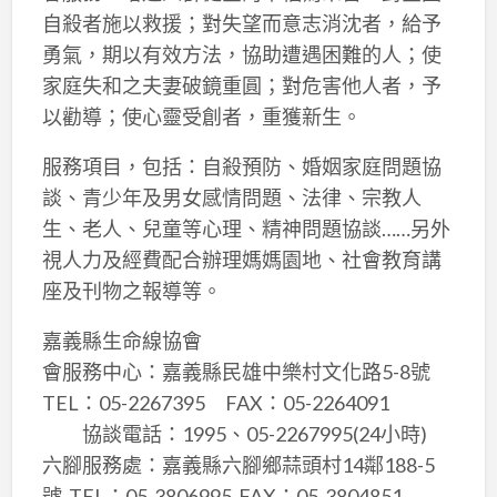
自殺者施以救援；對失望而意志消沈者，給予
勇氣，期以有效方法，協助遭遇困難的人；使
家庭失和之夫妻破鏡重圓；對危害他人者，予
以勸導；使心靈受創者，重獲新生。
服務項目，包括：自殺預防、婚姻家庭問題協
談、青少年及男女感情問題、法律、宗教人
生、老人、兒童等心理、精神問題協談……另外
視人力及經費配合辦理媽媽園地、社會教育講
座及刊物之報導等。
嘉義縣生命線協會
會服務中心：嘉義縣民雄中樂村文化路5-8號
TEL：05-2267395 FAX：05-2264091
協談電話：1995、05-2267995(24小時)
六腳服務處：嘉義縣六腳鄉蒜頭村14鄰188-5
號 TEL：05-3806995 FAX：05-3804851