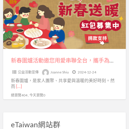
a
圍
t
爐
活
動
邀
您
用
愛
新春圍爐活動邀您用愛串聯全台，攜手為弱勢孩子送暖添愛！
串
公益活動宣傳
Joanne Shiu
2024-12-24
聯
新春圍爐，是家人團聚、共享愛與溫暖的美好時刻。然
全
而
[…]
台，
總瀏覽404 , 今天瀏覽0
攜
手
為
弱
eTaiwan網站群
勢