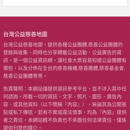
童
經
寒
費
冬
〉
暖
中
衣
募
台灣公益慈善地圖
資
計
台灣公益慈善地圖，提供各種公益團體,慈善公益團體的
畫
登錄與收集，同時也分享轉載公益活動、公益廣告的資
(
雨
訊，是一個公益資訊網，讓社會大眾容易知道公益團體有
揚
哪些，以及分佈在全台的慈善機構,慈善團體,慈善基金會,
慈
善
慈善公益團體等等。
基
金
免責聲明：本網站僅提供資訊參考平台，並不涉入其中任
會
何諮詢。所載一切的資訊、文字、照片、圖形、廣告內
)
〉
容、或其他資料（以下簡稱『內容』），無論其為公開張
中
貼或私下傳送，若有不實或違法情事，均為『內容』提供
者之責任，本網站概不負責也不承擔任何法律責任，僅係
提供刊登的媒介。