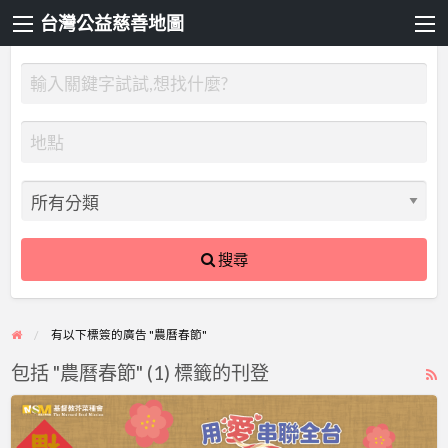
台灣公益慈善地圖
搜尋
有以下標簽的廣告 "農曆春節"
包括 "農曆春節" (1) 標籤的刊登
R
F
新
f
春