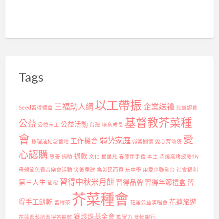
孩
子
送
暖
添
Tags
愛！
以工帶振
三福助人網
企業送禮
Seed習得禮盒
兒童認養
基督教芥菜種
公益
公益活動
公益志工
台灣
培育成長
會
愛
弱勢家庭
工作機會
孫理蓮紀念營地
弱勢關懷
愛心育幼院
心認購
捐款
慈善
捐助
文化
星星兒
春節伴手禮
本土
柴燒窯烤披薩diy
母親節免費音樂會活動
災後重建
為災民而買
玩中學
用愛串聯全台
社會福利
習得中秋米月餅
第三人生
習得品牌
習得年節禮盒
習
節稅
芥菜種會
得手工餅乾
花蓮旅遊
習得茶
花蓮公益演唱會
賽珍珠基金會
花蓮習藝所習得茶餅乾
軟實力
食物銀行