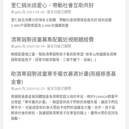
會
里仁捐米送愛心，帶動社會互助共好
利
〉
慈
在
由
gelu
在 2021-03-02 -
留言功能已關閉
中
善
〈
里仁結合消費力珍惜本土稻糧 帶動社會與環境良善共好 捐米送暖
基
里
5,000 戶弱勢家庭及 2,600 位偏鄉孩童
金
仁
會
捐
〉
清寒弱勢孩童募集配戴近視眼鏡經費
米
中
送
在
由
gelu
在 2020-06-09 -
留言功能已關閉
愛
〈
眼睛是靈魂之窗，幫助清寒弱勢孩子看見新希望! 很多山地偏鄉及清寒
心
清
弱勢家庭孩子，因家中經濟窘境，三餐不繼下，並無 […]
，
寒
帶
弱
動
助清寒弱勢孩童寒冬暖衣募資計畫(雨揚慈善基
勢
社
孩
金會)
會
童
互
在
由
gelu
在 2020-01-20 -
留言功能已關閉
募
助
〈
集
雨揚慈善基金會因體恤身為清寒家庭父母的辛苦，將於FLYINGV群募平
共
助
配
台發起「寒冬暖衣計畫」，期望提供孩子們新的保暖外套，讓孩子們在
好
清
戴
寒冬中， 也能感受到社會大眾給予他們的溫暖及力量。另外，孩子是
〉
寒
近
將來社會的樑柱，為讓弱勢清寒孩子在學習的路上，獲得大眾的支持及
中
弱
視
鼓勵。
勢
眼
孩
鏡