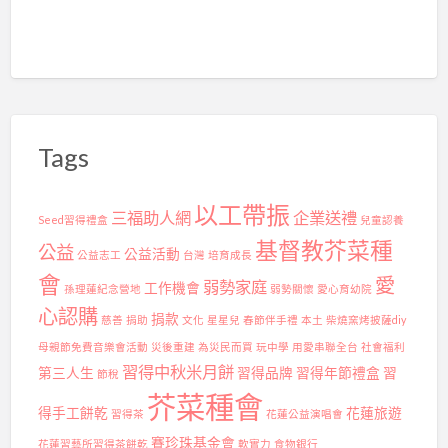
的
寒
假
新
選
Tags
擇
以工帶振
三福助人網
企業送禮
Seed習得禮盒
兒童認養
基督教芥菜種
公益
公益活動
公益志工
台灣
培育成長
會
愛
弱勢家庭
工作機會
孫理蓮紀念營地
弱勢關懷
愛心育幼院
心認購
捐款
慈善
捐助
文化
星星兒
春節伴手禮
本土
柴燒窯烤披薩diy
母親節免費音樂會活動
災後重建
為災民而買
玩中學
用愛串聯全台
社會福利
習得中秋米月餅
第三人生
習得品牌
習得年節禮盒
習
節稅
芥菜種會
得手工餅乾
花蓮旅遊
習得茶
花蓮公益演唱會
賽珍珠基金會
花蓮習藝所習得茶餅乾
軟實力
食物銀行