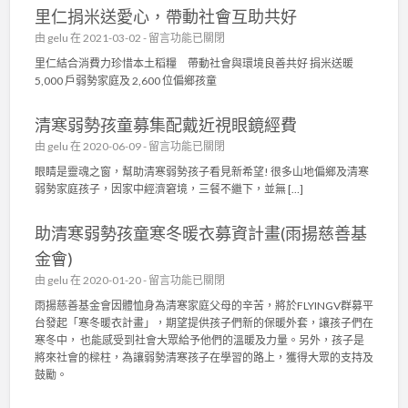
會
里仁捐米送愛心，帶動社會互助共好
利
〉
慈
在
由
gelu
在 2021-03-02 -
留言功能已關閉
中
善
〈
里仁結合消費力珍惜本土稻糧 帶動社會與環境良善共好 捐米送暖
基
里
5,000 戶弱勢家庭及 2,600 位偏鄉孩童
金
仁
會
捐
〉
清寒弱勢孩童募集配戴近視眼鏡經費
米
中
送
在
由
gelu
在 2020-06-09 -
留言功能已關閉
愛
〈
眼睛是靈魂之窗，幫助清寒弱勢孩子看見新希望! 很多山地偏鄉及清寒
心
清
弱勢家庭孩子，因家中經濟窘境，三餐不繼下，並無 […]
，
寒
帶
弱
動
助清寒弱勢孩童寒冬暖衣募資計畫(雨揚慈善基
勢
社
孩
金會)
會
童
互
在
由
gelu
在 2020-01-20 -
留言功能已關閉
募
助
〈
集
雨揚慈善基金會因體恤身為清寒家庭父母的辛苦，將於FLYINGV群募平
共
助
配
台發起「寒冬暖衣計畫」，期望提供孩子們新的保暖外套，讓孩子們在
好
清
戴
寒冬中， 也能感受到社會大眾給予他們的溫暖及力量。另外，孩子是
〉
寒
近
將來社會的樑柱，為讓弱勢清寒孩子在學習的路上，獲得大眾的支持及
中
弱
視
鼓勵。
勢
眼
孩
鏡