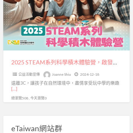
a
系
t
列
科
學
積
木
體
驗
2025 STEAM系列科學積木體驗營，啟發孩子創意探索的寒假新選擇
營，
公益活動宣傳
Joanne Shiu
2024-12-18
啟
遠離3C，讓孩子在自然環境中，盡情享受玩中學的樂趣
發
[…]
孩
總瀏覽508 , 今天瀏覽0
子
創
意
探
eTaiwan網站群
索