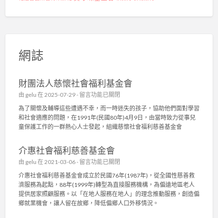
網誌
財團法人慈懷社會福利基金會
在
由
gelu
在 2025-07-29 -
留言功能已關閉
〈
為了關懷及輔導這些遭遇不幸，而一時迷失的孩子，協助他們面對學習
財
和社會適應的問題，在1991年(民國80年)4月9日，由當時致力從事兒
團
童保護工作的一群熱心人士發起，組織慈懷社會福利慈善基金會
法
人
介惠社會福利慈善基金會
慈
懷
在
由
gelu
在 2021-03-06 -
留言功能已關閉
社
〈
介惠社會福利慈善基金會成立於民國76年(1987年)，從全國性慈善救
會
介
濟服務為起點，88年(1999年)轉型為直接服務機構，為偏遠地區老人
福
惠
提供居家照顧服務。以「在地人服務在地人」的理念推動服務，創造偏
利
社
鄉就業機會，讓人留在故鄉，降低偏鄉人口外移情況。
基
會
金
福