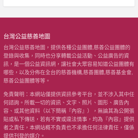
童
經
寒
費
冬
〉
暖
中
衣
募
台灣公益慈善地圖
資
計
台灣公益慈善地圖，提供各種公益團體,慈善公益團體的
畫
登錄與收集，同時也分享轉載公益活動、公益廣告的資
(
雨
訊，是一個公益資訊網，讓社會大眾容易知道公益團體有
揚
哪些，以及分佈在全台的慈善機構,慈善團體,慈善基金會,
慈
善
慈善公益團體等等。
基
金
免責聲明：本網站僅提供資訊參考平台，並不涉入其中任
會
何諮詢。所載一切的資訊、文字、照片、圖形、廣告內
)
〉
容、或其他資料（以下簡稱『內容』），無論其為公開張
中
貼或私下傳送，若有不實或違法情事，均為『內容』提供
者之責任，本網站概不負責也不承擔任何法律責任，僅係
提供刊登的媒介。