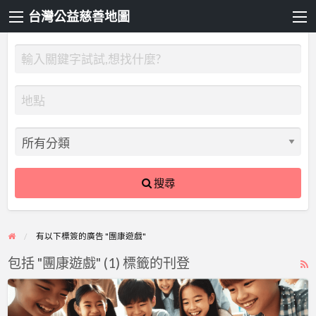
台灣公益慈善地圖
搜尋
有以下標簽的廣告 "團康遊戲"
包括 "團康遊戲" (1) 標籤的刊登
R
F
2025
f
STEAM