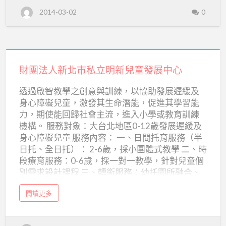
希
財
2014-03-02
0
團
望
法
人
社
彰
化
會
縣
立
財
希
慈
望
社
團
財團法人新北市私立明新兒童發展中心
善
會
慈
法
事
善
透過啟智教學之創意與訓練，以協助發展遲緩及
事
人
業
業
身心障礙兒童，激發其生命潛能，促進其學習能
福
新
利
福
力，期使能回歸社會主流，進入小學或教育訓練
基
金
北
利
機構。 服務對象：大台北地區0-12歲發展遲緩及
會
市
身心障礙兒童 服務內容： 一、日間托育服務（半
基
日托、全日托）： 2-6歲，採小團體式教學 二、時
私
金
段療育服務：0-6歲，採一對一教學，針對兒童個
立
會
別需求設計課程 三、轉銜服務：幼托園所融合、
明
國小轉銜 四、結合醫療團隊 五、不定期辦理親職
新
a
閱讀更多
教育講座、親子活動、家長成長團體、戶外教
b
兒
o
學、社區資源應用課程…等活動。 六、設置電話諮
u
t
童
詢專線及開放網路留言版，提供發展遲緩及身心
財