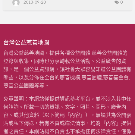
2013-09-20
0
團
障礙兒童家長諮詢服務。 財團法人新北市私立明
發
法
新兒童發展中心 中心地址：(235)新北市中和區圓
人
展
新
通路296巷31弄1號 聯絡電話：02-22473769 傳
北
中
市
真電話：02-22408012 網址：
私
立
心
http://www.misin.org.tw/
明
新
兒
台灣公益慈善地圖
童
發
展
台灣公益慈善地圖，提供各種公益團體,慈善公益團體的
中
心
登錄與收集，同時也分享轉載公益活動、公益廣告的資
訊，是一個公益資訊網，讓社會大眾容易知道公益團體有
哪些，以及分佈在全台的慈善機構,慈善團體,慈善基金會,
慈善公益團體等等。
免責聲明：本網站僅提供資訊參考平台，並不涉入其中任
何諮詢。所載一切的資訊、文字、照片、圖形、廣告內
容、或其他資料（以下簡稱『內容』），無論其為公開張
貼或私下傳送，若有不實或違法情事，均為『內容』提供
者之責任，本網站概不負責也不承擔任何法律責任，僅係