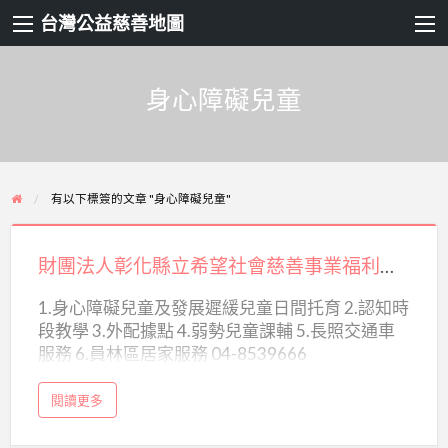
台灣公益慈善地圖
身心障礙兒童
有以下標簽的文章 "身心障礙兒童"
財
團
財團法人彰化縣立希望社會慈善事業福利基金會
法
1.身心障礙兒童及發展遲緩兒童日間托育 2.認知時
人
段教學 3.外配據點 4.弱勢兒童課輔 5.長照交通車
彰
服務 6.員林區居家服務 04-8539666
化
縣
a
閱讀更多
b
立
o
u
t