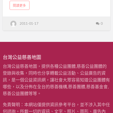
清
a
閱讀更多
為
b
o
育
u
t
從
幼
2011-01-17
0
事
理
院
髮
業
童
的
王
義
登
清
為
剪
育
幼
28
台灣公益慈善地圖
院
童
年
義
台灣公益慈善地圖，提供各種公益團體,慈善公益團體的
剪
不
2
8
登錄與收集，同時也分享轉載公益活動、公益廣告的資
年
間
不
訊，是一個公益資訊網，讓社會大眾容易知道公益團體有
間
斷
斷
哪些，以及分佈在全台的慈善機構,慈善團體,慈善基金會,
慈善公益團體等等。
免責聲明：本網站僅提供資訊參考平台，並不涉入其中任
何諮詢。所載一切的資訊、文字、照片、圖形、廣告內