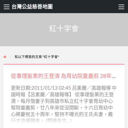
台灣公益慈善地圖
紅十字會
有以下標簽的文章 "紅十字會"
從
事
從事理髮業的王登清 為育幼院童義剪 28年不間斷
理
更新日期:2011/01/13 02:45 呂素麗／高雄報導 中
髮
國時報【呂素麗／高雄報導】 從事理髮業的王登
業
清，每月偕妻子到高雄市私立紅十字會育幼中心
的
幫院童義剪，廿八年來從沒間斷，十六日育幼中
王
心將慶祝五十周年，堅持不曝光的王氏夫妻，義
行才流傳開來。 (閱讀全文...)
登