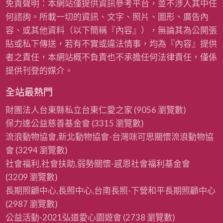
免責聲明：本網站僅提供資訊參考平台，並不涉入其中任
何諮詢。所載一切的資訊、文字、照片、圖形、廣告內
容、或其他資料（以下簡稱『內容』），無論其為公開張
貼或私下傳送，若有不實或違法情事，均為『內容』提供
者之責任，本網站概不負責也不承擔任何法律責任，僅係
提供刊登的媒介。
全站最熱門
財團法人台東縣私立台東仁愛之家
(9056 瀏覽數)
保力達公益慈善基金會
(3315 瀏覽數)
流浪動物協會,新北動物協會-台灣咪可思關懷流浪動物協
會
(3294 瀏覽數)
社會福利,社會扶助,弱勢關懷-感恩社會福利基金會
(3209 瀏覽數)
長期照顧中心,長照中心,台南長照-下營和平長期照顧中心
(2987 瀏覽數)
公益活動-2021弘道愛心園遊會
(2738 瀏覽數)