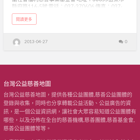
立
縣府路116-5號 電話：037-370606 傳真：037-
徐
370348 電子郵件：hsu.yuelan@msa.hinet.net 網
月
a
閱讀更多
址：http://yuelan.org.tw/
b
蘭
o
u
t
社
財
2013-04-27
0
團
會
法
人
福
苗
栗
利
縣
私
立
慈
徐
月
善
蘭
台灣公益慈善地圖
社
事
會
福
業
台灣公益慈善地圖，提供各種公益團體,慈善公益團體的
利
慈
善
基
登錄與收集，同時也分享轉載公益活動、公益廣告的資
事
業
金
訊，是一個公益資訊網，讓社會大眾容易知道公益團體有
基
金
會
哪些，以及分佈在全台的慈善機構,慈善團體,慈善基金會,
會
慈善公益團體等等。