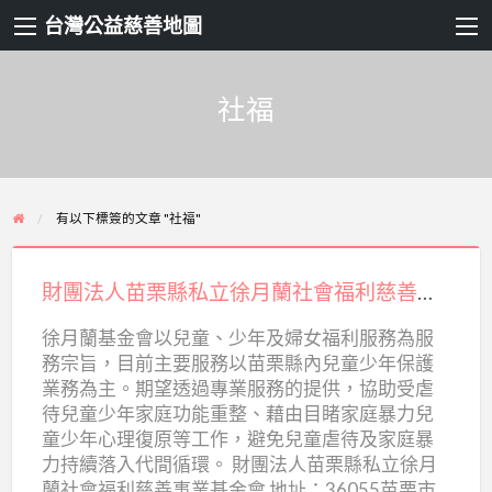
台灣公益慈善地圖
社福
有以下標簽的文章 "社福"
財
團
財團法人苗栗縣私立徐月蘭社會福利慈善事業基金會
法
徐月蘭基金會以兒童、少年及婦女福利服務為服
人
務宗旨，目前主要服務以苗栗縣內兒童少年保護
苗
業務為主。期望透過專業服務的提供，協助受虐
栗
待兒童少年家庭功能重整、藉由目睹家庭暴力兒
縣
童少年心理復原等工作，避免兒童虐待及家庭暴
力持續落入代間循環。 財團法人苗栗縣私立徐月
私
蘭社會福利慈善事業基金會 地址：36055苗栗市