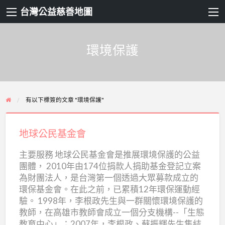
台灣公益慈善地圖
環境保護
有以下標簽的文章 "環境保護"
地
球
地球公民基金會
公
主要服務 地球公民基金會是推展環境保護的公益
民
團體， 2010年由174位捐款人捐助基金登記立案
基
為財團法人，是台灣第一個透過大眾募款成立的
金
環保基金會。在此之前，已累積12年環保運動經
會
驗。 1998年，李根政先生與一群關懷環境保護的
教師，在高雄市教師會成立一個分支機構--「生態
教育中心」；2007年，李根政、蘇振輝先生集結