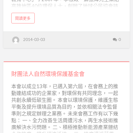
高雄地區40位環保人士，創辦了地球公民協會持
續這項使命，主要關注保護山林、水資源，減緩
a
閱讀更多
與改善工業污染等環境議題。台灣環境行動網為
b
o
1998年在美國成立留美學人組織的網絡，2006年
u
t
正式回台灣立案，致力於推動責任科技、氣候變
地
2014-03-03
0
球
遷等議題。兩會於2011年1月合併為地球公民基
公
金會。 【宗旨】 以提升人民環境意識並採取行
民
基
動，善盡地球公民之職責 【願景】 透過積極的行
金
會
動，重建台灣人與土地的和諧關係，建立一個永
財
續的社會，善盡台灣做為「地球公民」的責任。
團
財團法人自然環境保護基金會
【主要工作】 一、保護山林水土：天然森林、水
法
資源 二、守護花東淨土：保護山林海岸、促進友
本會以成立13年，已邁入第六屆，在會務上的推
善環境的經濟發展模式 三、減少工業汙染：推動
人
動連結成功的企業家，對環保有共同理念， 一起
空氣汙染總量管制、保護灌溉與飲用水、推動化
自
共創永續低碳生圈。 本會以環境保護，維護生態
學物質源頭管理 四、健全國土規劃、環境影響評
然
平衡及提升環境品質為目的，並依相關法令監督
估、健康風險評估制度 五、促進環境資訊公開、
環
準則之規定辦理之業務。 未來會務工作有以下幾
社區知情權 …
點： 一、全力改善生活周遭污水，再生水技術推
境
廣解決水污問題。 二、積極推動新能源產業鏈結
保