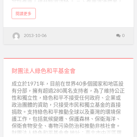
合作推廣，提升經濟活絡 。 三、推廣清淨蔬果，
護
閒置土地充分開發，增加就業機會 。 財團法人自
基
a
閱讀更多
然環境保護基金會 電話：03-9566729、03-
b
金
o
9566716 會圵：宜蘭縣羅東鎮中華路214號 網
u
t
會
址：http://www.nepf2000.org/
財
2013-10-06
0
團
法
人
自
然
環
境
財
保
護
基
團
財團法人綠色和平基金會
金
會
法
成立於1971年，目前在世界40多個國家和地區設
人
有分部，擁有超過280萬名支持者，為了維持公正
綠
性和獨立性，綠色和平不接受任何政府、企業或
色
政治團體的資助，只接受市民和獨立基金的直接
和
捐款。支持綠色和平推動全球以及臺灣的環境保
護工作，包括氣候變遷、保護森林、保衛海洋、
平
保衛食物安全、毒物污染防治和推動非核社會。
基
財團法人綠色和平基金會 地址：臺北市中正區羅
金