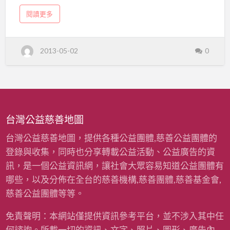
斯福路一段83巷10號 電話：02-2321-5006 傳
會
a
閱讀更多
真：02-2321-3209 電子郵件：Email：
b
o
inquiry.tw@greenpeace.org 網址：
u
t
http://www.greenpeace.org.tw/
財
2013-05-02
0
團
法
人
綠
色
和
平
基
金
會
台灣公益慈善地圖
台灣公益慈善地圖，提供各種公益團體,慈善公益團體的
登錄與收集，同時也分享轉載公益活動、公益廣告的資
訊，是一個公益資訊網，讓社會大眾容易知道公益團體有
哪些，以及分佈在全台的慈善機構,慈善團體,慈善基金會,
慈善公益團體等等。
免責聲明：本網站僅提供資訊參考平台，並不涉入其中任
何諮詢。所載一切的資訊、文字、照片、圖形、廣告內