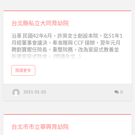
惠
明
盲
台
童
育
幼
北
台北縣私立大同育幼院
院
縣
沿革 民國42年6月，許英女士創設本院，迄51年1
私
月經董事會議決，奉准贈與 CCF 接辦，翌年元月
立
聘劉寶鏗任院長，重整院務，改為家庭式教養並
大
新建家庭式院舍。 (閱讀全文...)
同
a
育
閱讀更多
b
o
幼
u
t
院
台
2011-01-20
0
北
縣
私
立
大
同
育
台
幼
院
北
台北市市立華興育幼院
市