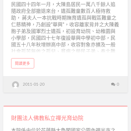
民國四十四年一月，大陳島居民一萬八千餘人追
市
隨政府全部撤退來台，遺孤難童數百人極待救
立
助， 蔣夫人一本抗戰時期撫育遺孤與戰區難童之
華
仁慈精神，乃創設"華興"，收容離家背井之大陳義
興
胞子弟及國軍烈士遺孤，初設育幼院、幼稚園與
小學部，民國四十七年復設華興中學初中部，民
育
國五十八年秋增辦高中部，收容對象亦擴及一般
幼
社會孤苦無依之孤兒、貧病之榮民子弟、泰北難
院
童及棒球隊學生。 (閱讀全文...)
a
閱讀更多
b
o
u
t
台
2011-01-20
0
北
市
市
立
華
興
育
財
幼
院
團
財團法人佛教私立禪光育幼院
法
本院係由位於花蓮縣太魯閣國家公園內禪光寺之