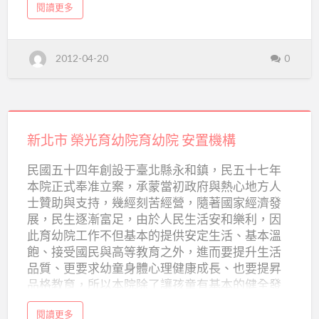
幼
a
閱讀更多
力扶養者。3.父或母在獄無妥善照顧者。 4.父或母
b
院
o
患精神疾病者。5.兒童保護個案。6.少年事件處理
u
t
法。 服務區域：無特定限制。(容量允許下) 機構
財
2012-04-20
0
團
特色：採家庭式限制。(每家由不同年齡層兒童組
法
成約8-10人)。 服務時間：全天候。 服務費用：免
人
雲
費。 申請手續： 1.來院申請，經調查符合條件。
林
縣
2.各縣市政府轉介。
信
新
義
育
幼
北
新北市 榮光育幼院育幼院 安置機構
院
市
民國五十四年創設于臺北縣永和鎮，民五十七年
榮
本院正式奉准立案，承蒙當初政府與熱心地方人
光
士贊助與支持，幾經刻苦經營，隨著國家經濟發
育
展，民生逐漸富足，由於人民生活安和樂利，因
幼
此育幼院工作不但基本的提供安定生活、基本溫
飽、接受國民與高等教育之外，進而要提升生活
院
品質、更要求幼童身體心理健康成長、也要提昇
育
品格教育，所以本院除了讓孩童有基本的健全發
幼
展，更注重到培育一個對社會有貢獻的青少年。
院
a
閱讀更多
(閱讀全文...)