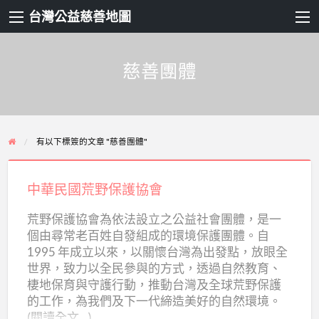
台灣公益慈善地圖
慈善團體
有以下標簽的文章 "慈善團體"
中
華
中華民國荒野保護協會
民
荒野保護協會為依法設立之公益社會團體，是一
國
個由尋常老百姓自發組成的環境保護團體。自
荒
1995 年成立以來，以關懷台灣為出發點，放眼全
野
世界，致力以全民參與的方式，透過自然教育、
保
棲地保育與守護行動，推動台灣及全球荒野保護
的工作，為我們及下一代締造美好的自然環境。
護
(閱讀全文...)