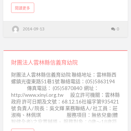
起組合成本會的成員。「快樂做早療」是我們追
早
a
閱讀更多
求的態度！雖然直接提供療育和社會工作的伙
b
期
o
伴，一點都不輕鬆！但是大家在自己的崗位上努
u
t
療
力工作，在工作裡成長，體會快樂是來自於服
中
2014-09-13
0
華
務、陪伴的孩子變得更棒的喜悅，實踐了專業的
育
民
堅持與付出後，在早療的園地裡，大手牽小手一
國
協
發
起耕耘，這種有淚、有笑，交織的快樂，別有一
展
會
遲
番滋味在心頭。 (閱讀全文...)
緩
財
兒
童
早
團
財團法人雲林縣信義育幼院
期
療
法
育
財團法人雲林縣信義育幼院 聯絡地址：雲林縣西
協
人
會
螺鎮光復東路51巷1號 聯絡電話：(05)5863194
雲
傳真電話： (05)5870840 網址：
林
http://www.xinyi.org.tw 設立許可機關：雲林縣
縣
政府 許可日期及文號：68.12.16社福字第935421
號 負責人/ 院長：吳文輝 業務聯絡人/ 社工員：莊
信
淑梅、林佩琪 服務項目：無依兒童(體
義
智健全者)之安置輔導。 服務對象：0歲～18歲符
育
合下列條件者： 1.父母雙亡者。2.離婚、單親無能