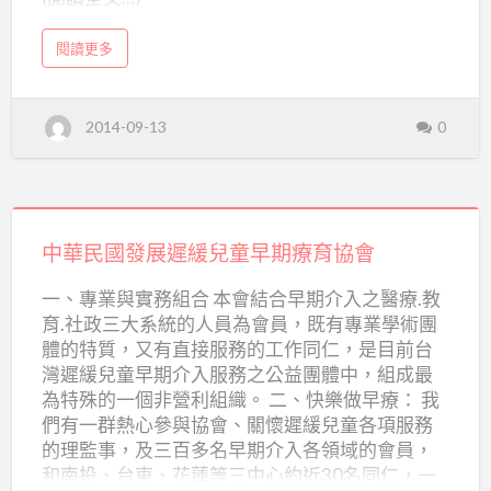
協
會
a
閱讀更多
b
o
u
t
中
2014-09-13
0
華
民
國
荒
野
保
護
中
協
會
華
中華民國發展遲緩兒童早期療育協會
民
一、專業與實務組合 本會結合早期介入之醫療.教
國
育.社政三大系統的人員為會員，既有專業學術團
發
體的特質，又有直接服務的工作同仁，是目前台
展
灣遲緩兒童早期介入服務之公益團體中，組成最
遲
為特殊的一個非營利組織。 二、快樂做早療： 我
們有一群熱心參與協會、關懷遲緩兒童各項服務
緩
的理監事，及三百多名早期介入各領域的會員，
兒
和南投、台東、花蓮等三中心約近30名同仁，一
童