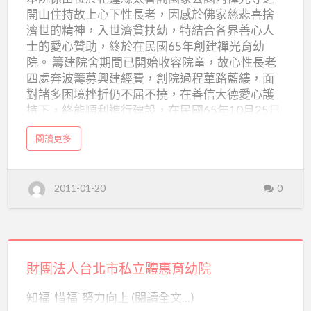
人
開山住持故上心下性長老，因感於佛家慈悲喜捨
佛
濟世的精神，入世濟貧扶幼，特結合各界善心人
教
士的愛心贊助，終於在民國65年創建禪光育幼
私
院。 籌建院舍期間已開始收容院童，故心性長老
四處奔波籌募興建經費，創院過程蓽路藍縷，面
立
對諸多困境挫折仍不屈不撓，在善信大德愛心護
禪
持下，終能順利進行建設，在民國65年10月25日
光
院舍落成啟用，並於民國69年申請設立財團法
育
a
閱讀更多
人，由於院舍土地的承購完成才得以在民國79年
b
幼
o
07月20日獲得政府立案。 本院非營利事業組織純
u
t
院
係以社會資源作公益服務，專為孤貧兒童謀求福
財
2011-01-20
0
團
利的私立機構，完全免費提供就養服務，創院至
法
今服務收容人數達肆佰多人，至94年3月止收容人
人
佛
數為57人。 故上心下性長老於83年03月02日往
教
私
生，遺願為妥善照顧所有的院童，並希望繼續推
立
財
禪
動禪光慈善事業。續由見禪師父擔任院長管理領
光
育
團
財團法人台北市私立體惠育幼院
導全體員工，努力保障眾多弱勢者的權益及提供
幼
院
法
孩子成長需求作為目標，繼續為禪光慈善事業打
知福˙惜福˙努力向上 (閱讀全文...)
拼，幾經精治，至民國九十五年業滿三十週年。n
人