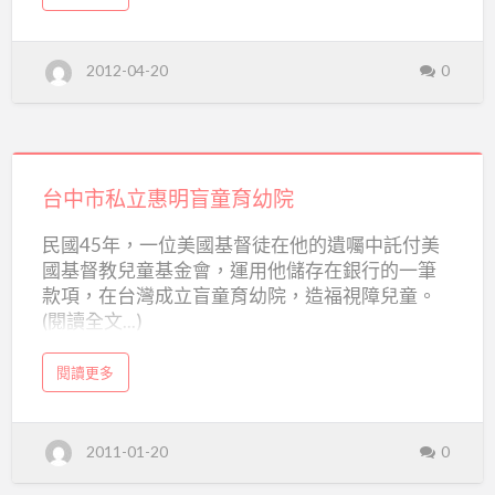
b
安
o
u
t
置
新
2012-04-20
0
北
機
市
榮
構
光
育
幼
院
台
育
幼
院
中
台中市私立惠明盲童育幼院
安
置
市
機
民國45年，一位美國基督徒在他的遺囑中託付美
構
私
國基督教兒童基金會，運用他儲存在銀行的一筆
立
款項，在台灣成立盲童育幼院，造福視障兒童。
惠
(閱讀全文...)
明
a
盲
閱讀更多
b
o
童
u
t
育
台
2011-01-20
0
中
幼
市
私
立
院