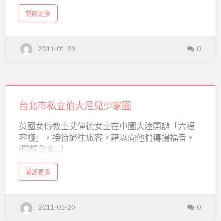
民國九十五年九月一日，見禪師父為建立制度，
台
a
閱讀更多
多方尋覓考核，終得”美麗的花朵垂向慈悲喜捨的
b
北
o
心”由許淑媛女士接任院長，可期將有進一步的成
u
市
t
長。 院址：花蓮縣新城鄉…
財
私
2011-01-20
0
團
法
人
立
台
北
體
市
私
惠
台
立
體
育
惠
北
台北市私立伯大尼兒少家園
育
幼
幼
市
院
英國女傳教士艾偉德女士在中國大陸開辦「六福
院
私
客棧」，接待過往旅客，藉以向他們傳揚福音。
立
(閱讀全文...)
伯
大
a
閱讀更多
b
尼
o
u
t
兒
台
2011-01-20
0
北
少
市
私