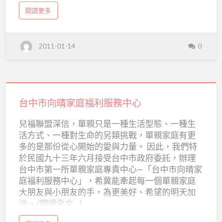
暨
a
閱讀更多
家
b
o
庭
u
t
財
扶
2011-01-14
0
團
法
助
人
台
基
灣
兒
金
童
台
暨
家
會
庭
中
台中市向晴家庭福利服務中心
扶
助
市
基
兒福聯盟深信，單親只是一種生活型態、一種生
金
向
會
活方式、一種對生命的另類挑戰，單親家庭有更
晴
多的是那份從心開始的愛與力量。 因此，我們特
家
於民國九十三年六月接受台中市政府委託，辦理
庭
台中市第一所單親家庭專責中心—「台中市向晴家
庭福利服務中心」，希冀能牽起每一個單親家庭
福
大朋友與小朋友的手，為更美好、希望的明天加
利
油。 (閱讀全文...)
服