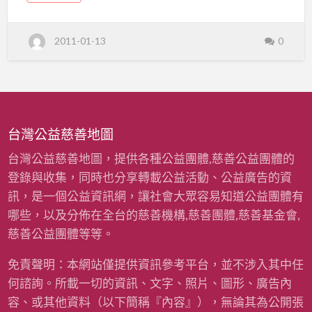
門」
o
母因經濟困難，往往連一個應景的小紅包都沒有
u
t
活
辦法給孩子，讓他們無法將紅色壓在枕頭下，感
「
2011-01-13
0
愛
受過年時被長輩祝福的感覺。 (閱讀全文...)
動，
的
小
請
紅
包
善
，
親
善
心
大
使
團
來
台灣公益慈善地圖
敲
體
門
」
認
台灣公益慈善地圖，提供各種公益團體,慈善公益團體的
活
動
，
養
登錄與收集，同時也分享轉載公益活動、公益廣告的資
請
善
各
訊，是一個公益資訊網，讓社會大眾容易知道公益團體有
心
團
區
哪些，以及分佈在全台的慈善機構,慈善團體,慈善基金會,
體
認
弱
慈善公益團體等等。
養
各
區
勢
弱
免責聲明：本網站僅提供資訊參考平台，並不涉入其中任
勢
小
小
何諮詢。所載一切的資訊、文字、照片、圖形、廣告內
朋
朋
友
容、或其他資料（以下簡稱『內容』），無論其為公開張
友