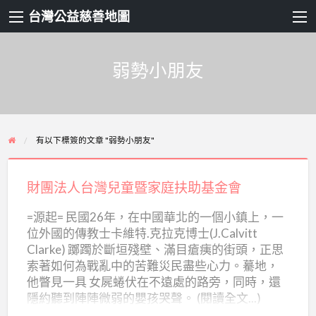
台灣公益慈善地圖
弱勢小朋友
有以下標簽的文章 "弱勢小朋友"
財
團
財團法人台灣兒童暨家庭扶助基金會
法
=源起= 民國26年，在中國華北的一個小鎮上，一
人
位外國的傳教士卡維特.克拉克博士(J.Calvitt
台
Clarke) 躑躅於斷垣殘壁、滿目瘡痍的街頭，正思
灣
索著如何為戰亂中的苦難災民盡些心力。驀地，
兒
他瞥見一具 女屍蜷伏在不遠處的路旁，同時，還
隱約聽到陣陣微弱的嬰孩哭聲。 (閱讀全文...)
童