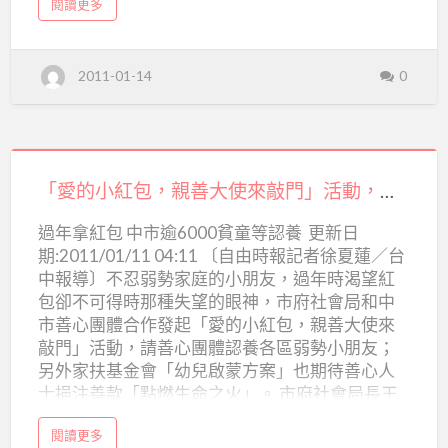
務
a
閱讀更多
b
中
o
u
t
心
台
2011-01-14
0
中
市
向
晴
家
庭
福
「愛
利
服
務
的
「愛的小紅包，親善大使來敲門」活動，請善心團體認養各區弱勢小朋友
中
心
小
過年拿紅包 中市逾6000貧童等認養 更新日
紅
期:2011/01/11 04:11 〔自由時報記者徐夏蓮／台
包，
中報導〕不忍弱勢家庭的小朋友，過年時渴望紅
親
包卻不可得時那種失望的眼神，市府社會局和中
善
市善心團體合作發起「愛的小紅包，親善大使來
敲門」活動，請善心團體認養各區弱勢小朋友；
大
另外家扶基金會「幼兒啟蒙方案」也期待善心人
使
士挹注善款「點燃生命之火」。 市府社會局長王
來
秀燕昨天指出，特殊境遇、高風險、新貧家庭的
敲
a
閱讀更多
兒童，目前統計約有六千六百位，這些孩子的父
b