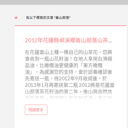
有以下標簽的文章 "崙山部落"
2012
年
2012年花蓮縣卓溪鄉崙山部落山茶花樹契作認養
花
蓮
在花蓮崙山上種一棵自己的山茶花，您將
會收到一瓶山花籽油！在地人享用台灣極
縣
品油，比橄欖油更健康的「東方橄欖
卓
油」，為感謝您的支持，會於認養確認後
溪
先寄送一瓶，待2012年9月收成後，於
鄉
2013年1月再寄送第二瓶 2012將是花蓮崙
崙
山部落茶花籽油的第二年，後山與自然共
存的美景，是世間少見的桃花源，為了這
山
片美景，崙山部落的夥伴們，願意將生命
部
a
閱讀更多
投注在其中。 也感謝2011年認養茶花樹的
b
落
o
各位，因為你們的支持，保留住最美的純
u
山
t
淨，不再只是口號，不再只是夢想，因為
2