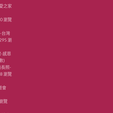
愛之家
20 瀏覽
-台灣
295 瀏
-感恩
數)
長照-
88 瀏覽
遊會
 瀏覽