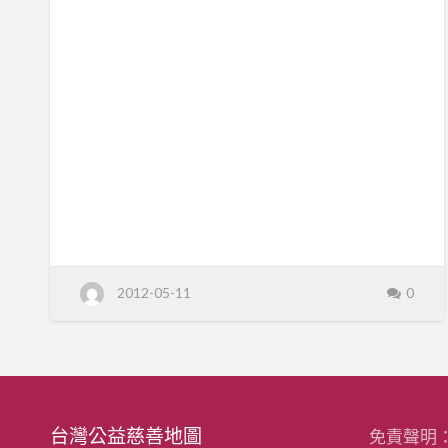
茶
0
有你，夢想將開始啟程。 崙山部落位於花
1
花
蓮縣卓溪鄉最北的村落，總人口數約七百
2
年
人。民國74年，透過政府宣導，即大規模
花
樹
蓮
種植大果種山茶樹茶及小部分小果種山茶
縣
契
卓
樹，歷經二十幾載；當時部落居民以採收
溪
作
鄉
茶籽販售為收入來源之一。 因著西風東
崙
認
山
漸，山茶花籽油食用價值被其他經濟化油
部
落
養
脂取代，多數台灣其他部落原住民眼見茶
山
茶
籽販售日漸凋零，因而紛紛將山茶樹一一
花
樹
挖掘除掉，所幸崙山部落苦茶樹未淪落刀
契
作
下，至今仍孜孜不倦為崙山居民效力。 每
認
養
年10月一到，部落居民開始摩拳擦掌準備
採栽山茶花果…採收時節，庭院前、廣場裡
2012-05-11
0
堆滿一袋袋的山茶菓，過去大都整袋秤重
後直接販售。 如今，農業產業在生態、環
境、經濟等各…
台灣公益慈善地圖
免責聲明