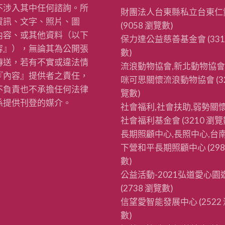
不涉入其中任何諮詢。所
財團法人台東縣私立台東仁
資訊、文字、照片、圖
(9058 瀏覽數)
內容、或其他資料（以下
保力達公益慈善基金會
(33
容』），無論其為公開張
數)
傳送，若有不實或違法情
流浪動物協會,新北動物協會
『內容』提供者之責任，
咪可思關懷流浪動物協會
(3
不負責也不承擔任何法律
覽數)
係提供刊登的媒介。
社會福利,社會扶助,弱勢關懷
社會福利基金會
(3210 瀏覽
長期照顧中心,長照中心,台南
下營和平長期照顧中心
(29
數)
公益活動-2021弘道愛心園
(2738 瀏覽數)
信望愛智能發展中心
(2522
數)