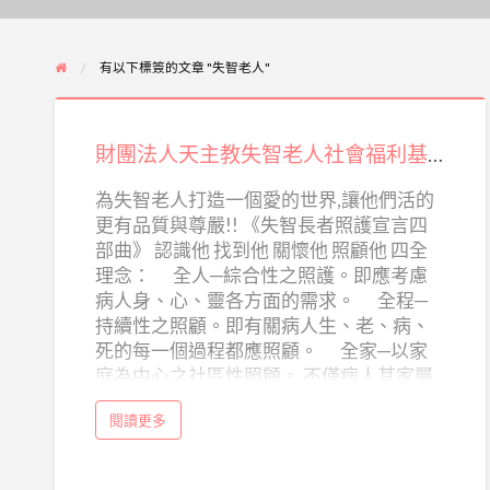
有以下標簽的文章 "失智老人"
財
團
財團法人天主教失智老人社會福利基金會
法
人
為失智老人打造一個愛的世界,讓他們活的
更有品質與尊嚴!! 《失智長者照護宣言四
天
部曲》 認識他 找到他 關懷他 照顧他 四全
主
理念： 全人─綜合性之照護。即應考慮
教
病人身、心、靈各方面的需求。 全程─
失
持續性之照顧。即有關病人生、老、病、
智
死的每一個過程都應照顧。 全家─以家
庭為中心之社區性照顧。 不僅病人其家屬
老
都應被關懷和照顧。 全隊─團隊化之照
人
a
閱讀更多
顧。透過不同專業之合作提供整合性之高
b
社
o
品質服務。 單位名稱 財團法人天主教失智
u
會
t
老人社會福利基金會 地址 台北市萬華區德
財