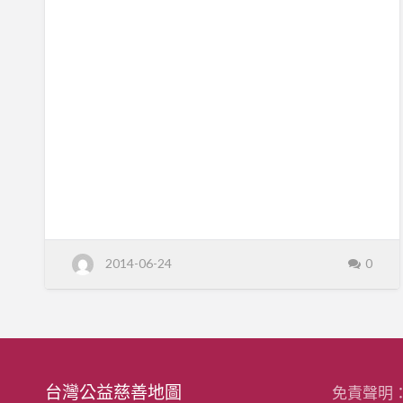
福
團
昌街125巷11號 電話 02-23046716 分機
法
利
152 傳真 02-23320877 網址
人
天
http://www.cfad.org.tw
主
基
教
失
金
智
老
會
人
社
會
福
利
基
金
會
2014-06-24
0
台灣公益慈善地圖
免責聲明