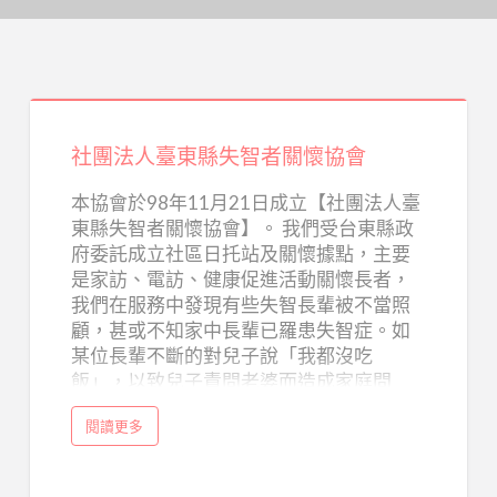
社
團
社團法人臺東縣失智者關懷協會
法
人
本協會於98年11月21日成立【社團法人臺
東縣失智者關懷協會】。 我們受台東縣政
臺
府委託成立社區日托站及關懷據點，主要
東
是家訪、電訪、健康促進活動關懷長者，
縣
我們在服務中發現有些失智長輩被不當照
失
顧，甚或不知家中長輩已羅患失智症。如
智
某位長輩不斷的對兒子說「我都沒吃
飯」，以致兒子責問老婆而造成家庭問
者
題，某位長輩因失智而有被害妄想、情緒
關
a
閱讀更多
不穏，子女將他視為精神病。有見於此遂
b
懷
o
成立本會。 成立主旨: 一、為失智老人打造
u
協
t
一個愛的世界，讓他們活得更有品質與尊
社