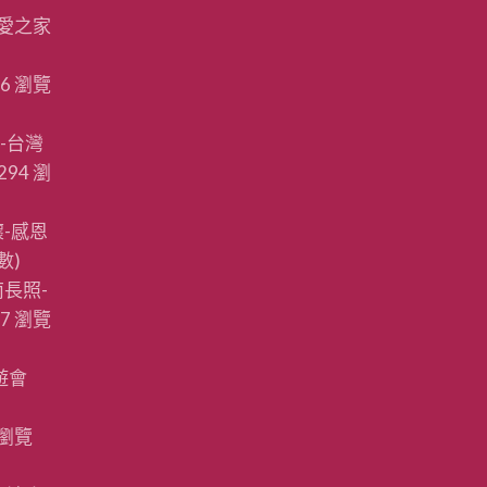
愛之家
16 瀏覽
-台灣
294 瀏
-感恩
數)
長照-
87 瀏覽
遊會
 瀏覽