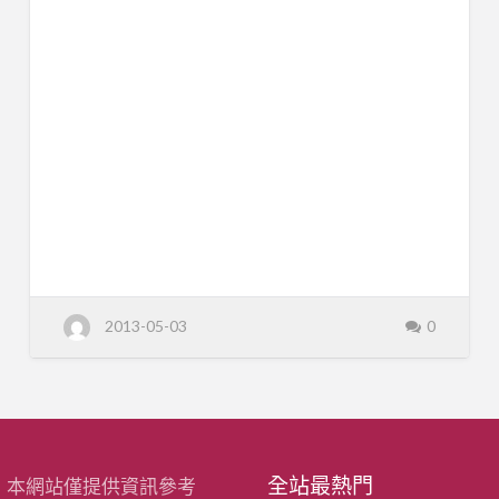
會
團
嚴。 二、實踐愛人的精神。 三、尊重生
法
命，愛惜生命。 四、提供全人、全家、全
人
臺
程、全隊的四全服務。 五、結合家屬及各
東
縣
專業力量共同推動失智症預防。 六、讓社
失
智
會大眾、失智朋友及家屬與照護者對失智
者
關
症有正確體 認，提昇失智朋友及其照護者
懷
協
之生活品質。 七、辦理社會福利事項。
會
八、社區各項照顧服務。 九、其他各項相
關之照顧服務。 社團法人臺東縣失智者關
懷協會 電話：089-333340 傳真：089-
341273 網址：http://www.dda885.org.tw
電子郵件：dda885@gmail.com 地址：台
東市臨潼街56號
2013-05-03
0
全站最熱門
：本網站僅提供資訊參考