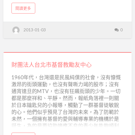
並發展南洋地區的救助事工。至今，芥菜種會仍
會
a
閱讀更多
秉持孫理蓮牧師娘的精神，著力於弱勢兒少與銀
b
o
髮族的服務，播下夢想，陪伴成長。 目前芥菜種
u
t
會的服務有： 1.愛心育幼院－孤兒、棄兒、單
財
2013-01-03
0
團
親、家庭失能孩子的大家庭 2.國內貧童扶助－陪
法
伴貧困家庭孩童渡過困難 3.少年之家－家變、家
人
基
暴、邊緣少年開闊天地的庇護所 4.弱勢青少年職
督
教
業培力－給魚吃不如?他學習如何釣魚 5.海外貧童
芥
財
菜
救助－柬埔寨育幼院貧童認養扶助 6.老人社區工
種
會
團
財團法人台北市基督教勵友中心
作－送一份溫暖 獨居老人送餐服務 財團法人基督
法
教芥菜種會 地址：台北市中山區雙城街49巷6-1號
1960年代，台灣還是民風純僕的社會，沒有慷慨
電話：02-25674868 分機 123 傳真：02-
人
激昂的街頭運動，也沒有聲嘶力竭的股市；沒有
25975028 網址：http://www.mustard.org.tw/ e-
台
通宵達旦的MTV，也沒有狂飆街頭的少年。一切
mail： 人力資源：hr@mustard.org.tw 一般資
北
都是那麼祥和、平靜。然而，報紙角落裡一則關
訊：service@mustard.org.tw 公 關：
市
於日本鑰匙兒的小報導，觸動了一群基督徒敏銳
pr@mustard.org.tw
的心。他們似乎預見了台灣的未來，為了防範於
基
未然，一個擁有基督的愛與輔導專業的機構於是
督
誕生，為的是要協助適應不良的青少年能夠順利
教
的成長、茁壯，成為社會上有用的人。這就是