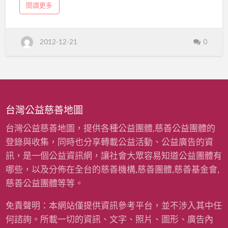
勵
a
閱讀更多
「台北市基督教勵友中心」的由來，時間是1973
b
友
o
年3月3日。 服務對象： 1.10至20歲兒童與少年 2.
u
t
中
居住於大台北地區 3.問題行為及危機事件 01.中輟
財
2012-12-21
0
團
（含之虞） 02.從事性交易（含之虞） 03.翹家、
心
法
逃家 04.家暴 05.自殘、自傷行為 06.未婚懷孕 07.
人
台
被害經驗或之虞（性侵害、其他暴力等） 08.家庭
北
市
問題（突遭變故、經濟問題、無力管教、衝突
基
督
等） 09.沉迷網路 10.毒品使用 11.參與組織幫派或
教
勵
負向組織、團體 12.有觸法行為 13.已完成國民教
友
台灣公益慈善地圖
中
育但未就學未就業十歲至二十歲之危機少年 財團
心
法人台北市基督教勵友中心 聯絡電話：
台灣公益慈善地圖，提供各種公益團體,慈善公益團體的
(02)25942492~3 傳真號碼：(02)-2593-0988
登錄與收集，同時也分享轉載公益活動、公益廣告的資
地址：105 台北市承德路三段214巷29號 網址：
訊，是一個公益資訊網，讓社會大眾容易知道公益團體有
http://lab.dboem.com/gfm/cht/
哪些，以及分佈在全台的慈善機構,慈善團體,慈善基金會,
慈善公益團體等等。
免責聲明：本網站僅提供資訊參考平台，並不涉入其中任
何諮詢。所載一切的資訊、文字、照片、圖形、廣告內