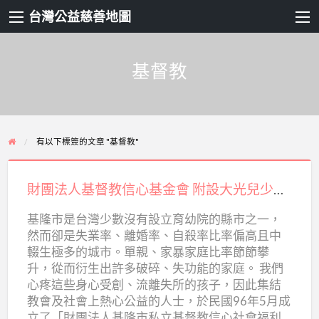
台灣公益慈善地圖
基督教
有以下標簽的文章 "基督教"
財
團
財團法人基督教信心基金會 附設大光兒少之家
法
基隆市是台灣少數沒有設立育幼院的縣市之一，
人
然而卻是失業率、離婚率、自殺率比率偏高且中
基
輟生極多的城市。單親、家暴家庭比率節節攀
督
升，從而衍生出許多破碎、失功能的家庭。 我們
教
心疼這些身心受創、流離失所的孩子，因此集結
教會及社會上熱心公益的人士，於民國96年5月成
信
立了「財團法人基隆市私立基督教信心社會福利