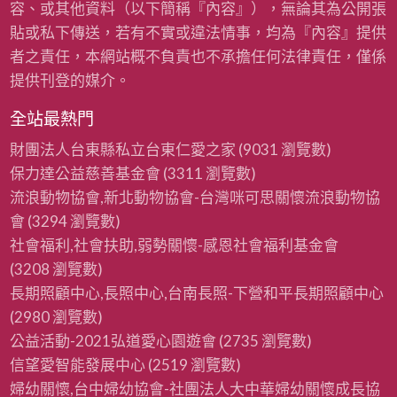
容、或其他資料（以下簡稱『內容』），無論其為公開張
貼或私下傳送，若有不實或違法情事，均為『內容』提供
者之責任，本網站概不負責也不承擔任何法律責任，僅係
提供刊登的媒介。
全站最熱門
財團法人台東縣私立台東仁愛之家
(9031 瀏覽數)
保力達公益慈善基金會
(3311 瀏覽數)
流浪動物協會,新北動物協會-台灣咪可思關懷流浪動物協
會
(3294 瀏覽數)
社會福利,社會扶助,弱勢關懷-感恩社會福利基金會
(3208 瀏覽數)
長期照顧中心,長照中心,台南長照-下營和平長期照顧中心
(2980 瀏覽數)
公益活動-2021弘道愛心園遊會
(2735 瀏覽數)
信望愛智能發展中心
(2519 瀏覽數)
婦幼關懷,台中婦幼協會-社團法人大中華婦幼關懷成長協