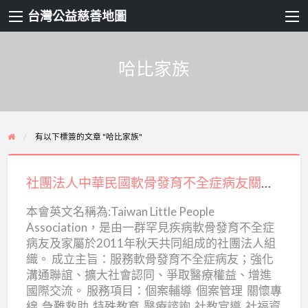
台灣公益慈善地圖
哈比家族
有以下標簽的文章 "哈比家族"
社
團
社團法人中華民國軟骨發育不全症病友關懷協會
法
本會英文名稱為:Taiwan Little People
人
Association，是由一群罕見疾病軟骨發育不全症
中
病友及家屬於2011年秋天共同組成的社團法人組
華
織。 成立主旨：服務軟骨發育不全症病友；強化
民
溝通聯誼、擴大社會認同、爭取醫療權益、增進
國際交流。 服務項目：個案輔導 個案管理 關懷專
國
線 急難救助 特殊教育 醫療諮詢 社教宣導 社福資