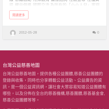
軟
訊 權益倡導 國際交流 為所有的「小小人兒」家庭
骨
搭起友誼的橋樑、推動大眾對軟骨發育不全症的
發
a
閱讀更多
認識，分享最新的醫療資訊、以及居家生活的照
b
育
o
顧等，期望提高病友的生活品質，確保應有的保
u
t
不
障與權益。 機構名稱：社團法人中華民國軟骨發
社
2012-05-28
0
團
育不全症病友關懷協會 機構代碼：6160 執行長：
全
法
理事長 王豫屏 連絡人：承辦人 電話：(02)2541-
人
症
中
2199 傳真：(02)2541-1766 網址：
華
病
民
http://www.facebook.com/TLPA2011#!/TLPA20
國
軟
友
11 電子郵件：tlpa2011.11.12@gmail.com 地址：
骨
發
關
台北市中山北路二段102號11樓之5
育
台灣公益慈善地圖
不
懷
全
症
協
台灣公益慈善地圖，提供各種公益團體,慈善公益團體的
病
友
關
會
登錄與收集，同時也分享轉載公益活動、公益廣告的資
懷
協
訊，是一個公益資訊網，讓社會大眾容易知道公益團體有
會
哪些，以及分佈在全台的慈善機構,慈善團體,慈善基金會,
慈善公益團體等等。