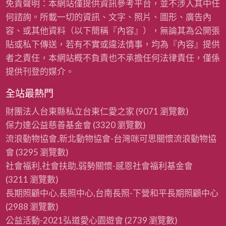
免責聲明：本網站僅提供資訊參考平台，並不涉入其中任
何諮詢。所載一切的資訊、文字、照片、圖形、廣告內
容、或其他資料（以下簡稱『內容』），無論其為公開張
貼或私下傳送，若有不實或違法情事，均為『內容』提供
者之責任，本網站概不負責也不承擔任何法律責任，僅係
提供刊登的媒介。
全站最熱門
財團法人台東縣私立台東仁愛之家
(9071 瀏覽數)
保力達公益慈善基金會
(3320 瀏覽數)
流浪動物協會,新北動物協會-台灣咪可思關懷流浪動物協
會
(3295 瀏覽數)
社會福利,社會扶助,弱勢關懷-感恩社會福利基金會
(3211 瀏覽數)
長期照顧中心,長照中心,台南長照-下營和平長期照顧中心
(2988 瀏覽數)
公益活動-2021弘道愛心園遊會
(2739 瀏覽數)