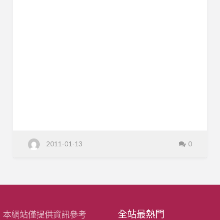
心
a
h
記
o
o
!
錄
奇
摩
公
益
代
言
人
林
志
玲
的
愛
心
記
錄
2011-01-13
0
全站最熱門
：本網站僅提供資訊參考