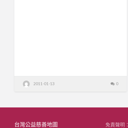
義
越
叔
不
叔
V
S
容
余
廣
辭
亮
院
談
長
~
靈
~
公
益
性
．
義
上
不
容
的
辭
談
平
靈
性
上
安
的
2011-01-13
0
平
安
台灣公益慈善地圖
免責聲明