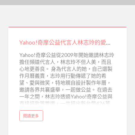
Yahoo!
奇
Yahoo!奇摩公益代言人林志玲的愛心記錄
摩
公
Yahoo!奇摩公益從2009年開始邀請林志玲
擔任頻道代言人，林志玲不但人美，而且
益
心地更善良。 身為代言人的她，自己還製
代
作月曆義賣，志玲用行動傳遞了她的希
言
望、愛與微笑，特地親自設計製作年曆，
人
邀請各界共襄盛舉，一起做公益。 在過去
林
一年之間，林志玲透過Yahoo!奇摩公益與
直接捐款等管道，一共捐出新台幣426萬
志
5683元！ (閱讀全文...)
玲
a
閱讀更多
b
的
o
u
愛
t
Y