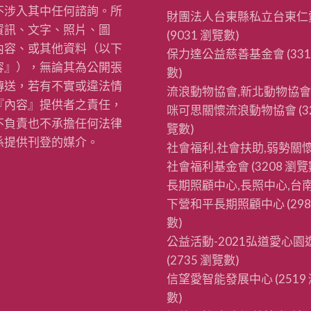
不涉入其中任何諮詢。所
財團法人台東縣私立台東仁
資訊、文字、照片、圖
(9031 瀏覽數)
內容、或其他資料（以下
保力達公益慈善基金會
(33
容』），無論其為公開張
數)
傳送，若有不實或違法情
流浪動物協會,新北動物協會
『內容』提供者之責任，
咪可思關懷流浪動物協會
(3
不負責也不承擔任何法律
覽數)
係提供刊登的媒介。
社會福利,社會扶助,弱勢關懷
社會福利基金會
(3208 瀏覽
長期照顧中心,長照中心,台南
下營和平長期照顧中心
(29
數)
公益活動-2021弘道愛心園
(2735 瀏覽數)
信望愛智能發展中心
(2519
數)