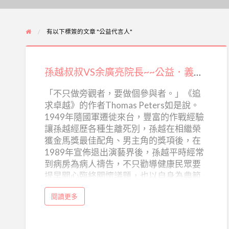
有以下標簽的文章 "公益代言人"
孫
越
孫越叔叔VS余廣亮院長~~公益．義不容辭 談靈性上的平安
叔
叔
「不只做旁觀者，要做個參與者。」《追
求卓越》的作者Thomas Peters如是說。
VS
1949年隨國軍遷徙來台，豐富的作戰經驗
余
讓孫越經歷各種生離死別，孫越在相繼榮
廣
獲金馬獎最佳配角、男主角的獎項後，在
亮
1989年宣佈退出演藝界後，孫越平時經常
院
到病房為病人禱告，不只勸導健康民眾要
提早關心臨終關懷議題，也以自身為典範
長
去落實。2010年孫越獲金馬獎特殊貢獻
~~
a
閱讀更多
獎，「只見公益．不見孫越」以往擅長扮
b
公
o
演壞角色的孫越，現在是我們心中和藹可
u
益．
t
親的孫叔叔。 (閱讀全文...)
孫