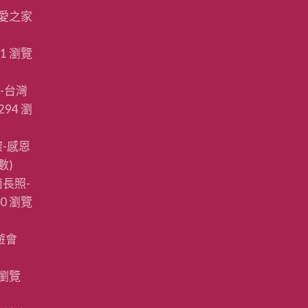
愛之家
11 瀏覽
-台灣
294 瀏
-感恩
數)
長照-
80 瀏覽
遊會
 瀏覽