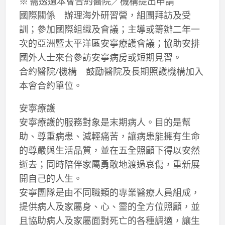
※ 需透過本會合約醫院／機構提出申請
國際關係 辦理海外研習營，組團拜訪及受
訓；參加國際組織及會議；主導或籌辦二年一
次的亞洲暨太平洋區安寧療護會議；協助安排
國外人士來台參訪安寧病房或短期見習。
合約醫院/機構 鼓勵醫院及長期照護機構加入
本會合約單位。
安寧療護
安寧療護的服務對象是末期病人。目的是幫
助、尊重病患、減輕痛苦，讓病患能擁有生命
的尊嚴與生活品質，並在五全照顧下得以安然
逝去；同時陪伴家屬勇敢地渡過哀傷，重新展
開自己的人生。
安寧團隊是由不同職類的專業醫療人員組成，
提供病人及家屬身、心、靈的全方位照顧，並
且協助病人及家屬面對死亡的各種調適，讓生