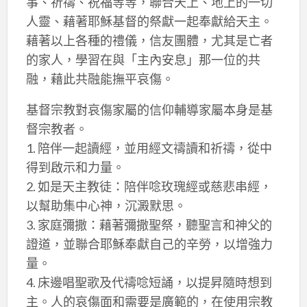
事、祈禱、祝福等等，聯合天上、地上的一切
人靈、藉著耶穌基督的祭獻一起奉獻給天主。
藉著以上各種的禮儀，信友團體，尤其是亡者
的家人，學習在與「主內安息」那一位的共
融，藉此共融能撫平哀傷。
基督宗教對哀傷家屬的信仰輔導家屬本身是基
督宗教者。
1. 陪伴一起讀經，並用經文禱讀和祈禱，從中
得到啟示和力量。
2. 如是天主教徒：陪伴唸玫瑰經或慈悲串經，
以幫助集中心神，沉澱默思。
3. 家庭彌撒：藉著彌撒聖祭，聽聖言和神父的
證道，並聯合耶穌奉獻自己的辛勞，以增強力
量。
4. 床邊唱聖歌及代禱唸短誦，以提昇隨時想到
主。人的哀傷面和需要是廣範的，在使用宗教