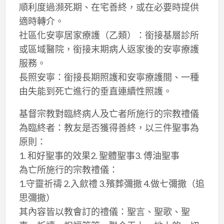
順利度過瀕死期、在宅善終，或在必要時提供
適時轉介。
社區化安寧居家療護（乙類）：銜接基層診所
或區域醫院，銜接末期病人返家後的安寧療護
服務。
長照安寧：銜接長期照護和安寧療護間、一種
由失能到死亡進行的垂直連續性照護。
基督宗教對臨終病人及亡者所施行的宗教禮儀
為臨終者：教友是否獲得善終，以三件聖事為
原則：
1. 和好聖事的效果2. 聖體聖事3. 傅油聖事
為亡所施行的宗教禮儀：
1.守靈祈禱 2.入歛禮 3.殯葬彌撒 4.做七彌撒（追
思彌撒）
其內容皆以教會訂的禮儀：聖言、聖歌、聖