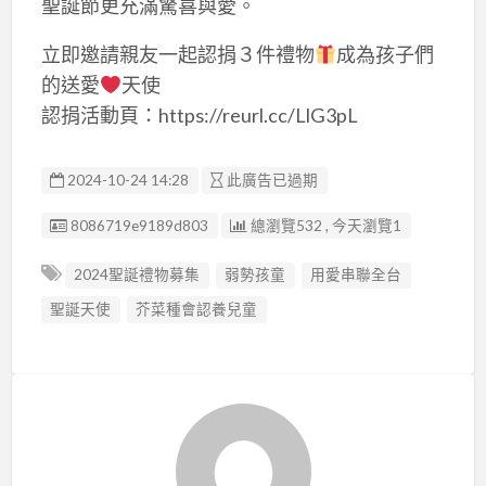
聖誕節更充滿驚喜與愛。
立即邀請親友一起認捐３件禮物
成為孩子們
的送愛
天使
認捐活動頁：https://reurl.cc/LlG3pL
2024-10-24 14:28
此廣告已過期
廣告编號
8086719e9189d803
總瀏覽532 , 今天瀏覽1
2024聖誕禮物募集
弱勢孩童
用愛串聯全台
聖誕天使
芥菜種會認養兒童