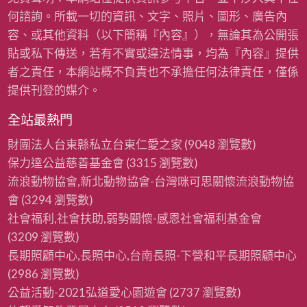
何諮詢。所載一切的資訊、文字、照片、圖形、廣告內
容、或其他資料（以下簡稱『內容』），無論其為公開張
貼或私下傳送，若有不實或違法情事，均為『內容』提供
者之責任，本網站概不負責也不承擔任何法律責任，僅係
提供刊登的媒介。
全站最熱門
財團法人台東縣私立台東仁愛之家
(9048 瀏覽數)
保力達公益慈善基金會
(3315 瀏覽數)
流浪動物協會,新北動物協會-台灣咪可思關懷流浪動物協
會
(3294 瀏覽數)
社會福利,社會扶助,弱勢關懷-感恩社會福利基金會
(3209 瀏覽數)
長期照顧中心,長照中心,台南長照-下營和平長期照顧中心
(2986 瀏覽數)
公益活動-2021弘道愛心園遊會
(2737 瀏覽數)