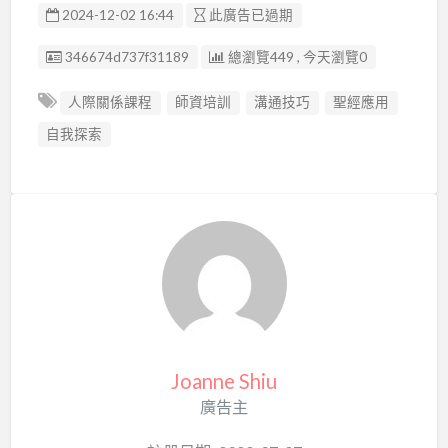
2024-12-02 16:44
此廣告已過期
廣告编號
346674d737f31189
總瀏覽449 , 今天瀏覽0
人際關係課程
師資培訓
溝通技巧
聖經應用
自我探索
Joanne Shiu
廣告主