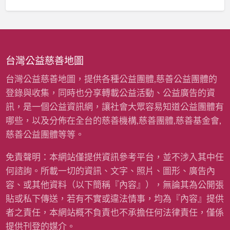
童
經
寒
費
冬
〉
暖
中
衣
募
台灣公益慈善地圖
資
計
台灣公益慈善地圖，提供各種公益團體,慈善公益團體的
畫
登錄與收集，同時也分享轉載公益活動、公益廣告的資
(
雨
訊，是一個公益資訊網，讓社會大眾容易知道公益團體有
揚
哪些，以及分佈在全台的慈善機構,慈善團體,慈善基金會,
慈
善
慈善公益團體等等。
基
金
免責聲明：本網站僅提供資訊參考平台，並不涉入其中任
會
何諮詢。所載一切的資訊、文字、照片、圖形、廣告內
)
〉
容、或其他資料（以下簡稱『內容』），無論其為公開張
中
貼或私下傳送，若有不實或違法情事，均為『內容』提供
者之責任，本網站概不負責也不承擔任何法律責任，僅係
提供刊登的媒介。