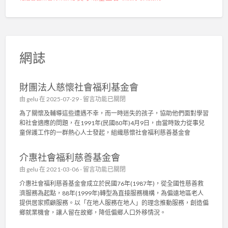
網誌
財團法人慈懷社會福利基金會
在
由
gelu
在 2025-07-29 -
留言功能已關閉
〈
為了關懷及輔導這些遭遇不幸，而一時迷失的孩子，協助他們面對學習
財
和社會適應的問題，在1991年(民國80年)4月9日，由當時致力從事兒
團
童保護工作的一群熱心人士發起，組織慈懷社會福利慈善基金會
法
人
介惠社會福利慈善基金會
慈
懷
在
由
gelu
在 2021-03-06 -
留言功能已關閉
社
〈
介惠社會福利慈善基金會成立於民國76年(1987年)，從全國性慈善救
會
介
濟服務為起點，88年(1999年)轉型為直接服務機構，為偏遠地區老人
福
惠
提供居家照顧服務。以「在地人服務在地人」的理念推動服務，創造偏
利
社
鄉就業機會，讓人留在故鄉，降低偏鄉人口外移情況。
基
會
金
福