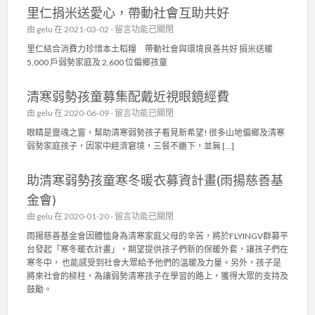
會
里仁捐米送愛心，帶動社會互助共好
利
〉
慈
在
由
gelu
在 2021-03-02 -
留言功能已關閉
中
善
〈
里仁結合消費力珍惜本土稻糧 帶動社會與環境良善共好 捐米送暖
基
里
5,000 戶弱勢家庭及 2,600 位偏鄉孩童
金
仁
會
捐
〉
清寒弱勢孩童募集配戴近視眼鏡經費
米
中
送
在
由
gelu
在 2020-06-09 -
留言功能已關閉
愛
〈
眼睛是靈魂之窗，幫助清寒弱勢孩子看見新希望! 很多山地偏鄉及清寒
心
清
弱勢家庭孩子，因家中經濟窘境，三餐不繼下，並無 […]
，
寒
帶
弱
動
助清寒弱勢孩童寒冬暖衣募資計畫(雨揚慈善基
勢
社
孩
金會)
會
童
互
在
由
gelu
在 2020-01-20 -
留言功能已關閉
募
助
〈
集
雨揚慈善基金會因體恤身為清寒家庭父母的辛苦，將於FLYINGV群募平
共
助
配
台發起「寒冬暖衣計畫」，期望提供孩子們新的保暖外套，讓孩子們在
好
清
戴
寒冬中， 也能感受到社會大眾給予他們的溫暖及力量。另外，孩子是
〉
寒
近
將來社會的樑柱，為讓弱勢清寒孩子在學習的路上，獲得大眾的支持及
中
弱
視
鼓勵。
勢
眼
孩
鏡