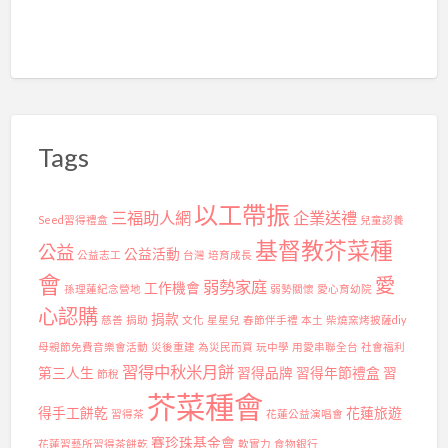
認
養
人
Tags
以工帶振
三福助人網
企業送禮
Seed習得禮盒
兒童認養
基督教芥菜種
公益
公益活動
公益志工
台灣
培育成長
會
愛
弱勢家庭
工作機會
孫理蓮紀念營地
弱勢關懷
愛心育幼院
心認購
捐款
慈善
捐助
文化
星星兒
春節伴手禮
本土
柴燒窯烤披薩diy
母親節免費音樂會活動
災後重建
為災民而買
玩中學
用愛串聯全台
社會福利
習得中秋米月餅
第三人生
習得品牌
習得年節禮盒
習
節稅
芥菜種會
得手工餅乾
花蓮旅遊
習得茶
花蓮公益演唱會
賽珍珠基金會
花蓮習藝所習得茶餅乾
軟實力
食物銀行