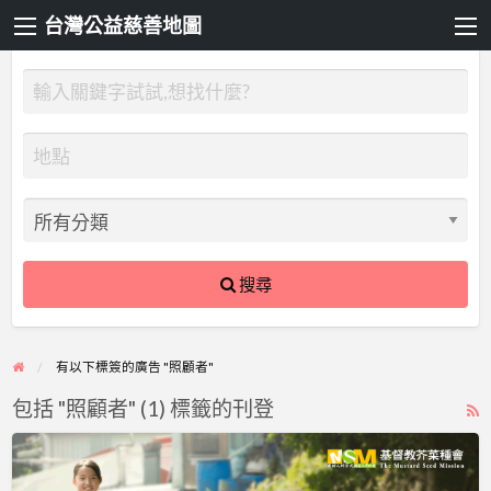
台灣公益慈善地圖
搜尋
有以下標簽的廣告 "照顧者"
包括 "照顧者" (1) 標籤的刊登
R
F
助
f
力