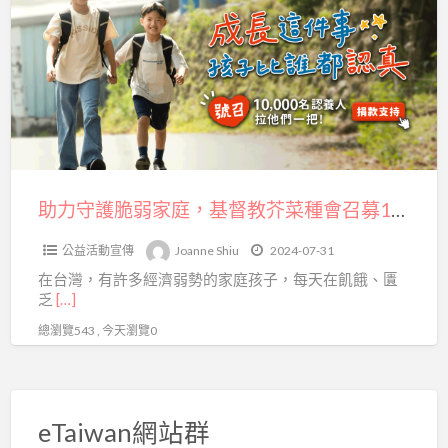
a
守
t
護
脆
弱
家
庭，
基
督
助力守護脆弱家庭，基督教芥菜種會召募10,000名認養人
教
公益活動宣傳
Joanne Shiu
2024-07-31
芥
在台灣，有許多經濟弱勢的家庭孩子，每天在飢餓、匱
菜
乏
[…]
種
總瀏覽543 , 今天瀏覽0
會
召
募
10,000
eTaiwan網站群
名