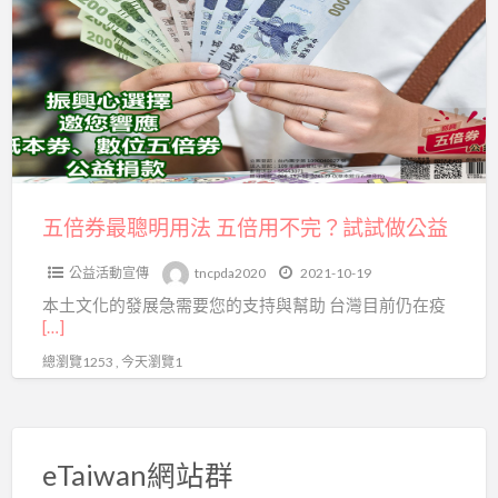
券
份
最
心
聰
力！
明
用
法
五
倍
五倍券最聰明用法 五倍用不完？試試做公益
用
公益活動宣傳
tncpda2020
2021-10-19
不
本土文化的發展急需要您的支持與幫助 台灣目前仍在疫
完？
[…]
試
總瀏覽1253 , 今天瀏覽1
試
做
公
益
eTaiwan網站群