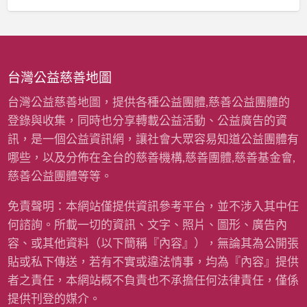
童
經
寒
費
冬
〉
暖
中
衣
募
台灣公益慈善地圖
資
計
台灣公益慈善地圖，提供各種公益團體,慈善公益團體的
畫
登錄與收集，同時也分享轉載公益活動、公益廣告的資
(
雨
訊，是一個公益資訊網，讓社會大眾容易知道公益團體有
揚
哪些，以及分佈在全台的慈善機構,慈善團體,慈善基金會,
慈
善
慈善公益團體等等。
基
金
免責聲明：本網站僅提供資訊參考平台，並不涉入其中任
會
何諮詢。所載一切的資訊、文字、照片、圖形、廣告內
)
〉
容、或其他資料（以下簡稱『內容』），無論其為公開張
中
貼或私下傳送，若有不實或違法情事，均為『內容』提供
者之責任，本網站概不負責也不承擔任何法律責任，僅係
提供刊登的媒介。