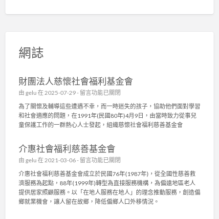
網誌
財團法人慈懷社會福利基金會
在
由
gelu
在 2025-07-29 -
留言功能已關閉
〈
為了關懷及輔導這些遭遇不幸，而一時迷失的孩子，協助他們面對學習
財
和社會適應的問題，在1991年(民國80年)4月9日，由當時致力從事兒
團
童保護工作的一群熱心人士發起，組織慈懷社會福利慈善基金會
法
人
介惠社會福利慈善基金會
慈
懷
在
由
gelu
在 2021-03-06 -
留言功能已關閉
社
〈
介惠社會福利慈善基金會成立於民國76年(1987年)，從全國性慈善救
會
介
濟服務為起點，88年(1999年)轉型為直接服務機構，為偏遠地區老人
福
惠
提供居家照顧服務。以「在地人服務在地人」的理念推動服務，創造偏
利
社
鄉就業機會，讓人留在故鄉，降低偏鄉人口外移情況。
基
會
金
福