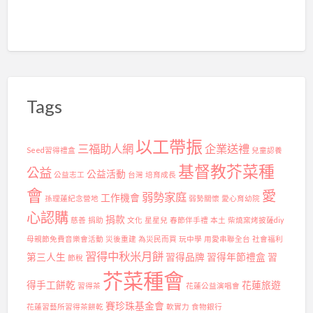
Tags
以工帶振
三福助人網
企業送禮
Seed習得禮盒
兒童認養
基督教芥菜種
公益
公益活動
公益志工
台灣
培育成長
會
愛
弱勢家庭
工作機會
孫理蓮紀念營地
弱勢關懷
愛心育幼院
心認購
捐款
慈善
捐助
文化
星星兒
春節伴手禮
本土
柴燒窯烤披薩diy
母親節免費音樂會活動
災後重建
為災民而買
玩中學
用愛串聯全台
社會福利
習得中秋米月餅
第三人生
習得品牌
習得年節禮盒
習
節稅
芥菜種會
得手工餅乾
花蓮旅遊
習得茶
花蓮公益演唱會
賽珍珠基金會
花蓮習藝所習得茶餅乾
軟實力
食物銀行