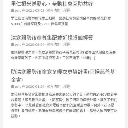
會
里仁捐米送愛心，帶動社會互助共好
利
〉
慈
在
由
gelu
在 2021-03-02 -
留言功能已關閉
中
善
〈
里仁結合消費力珍惜本土稻糧 帶動社會與環境良善共好 捐米送暖
基
里
5,000 戶弱勢家庭及 2,600 位偏鄉孩童
金
仁
會
捐
〉
清寒弱勢孩童募集配戴近視眼鏡經費
米
中
送
在
由
gelu
在 2020-06-09 -
留言功能已關閉
愛
〈
眼睛是靈魂之窗，幫助清寒弱勢孩子看見新希望! 很多山地偏鄉及清寒
心
清
弱勢家庭孩子，因家中經濟窘境，三餐不繼下，並無 […]
，
寒
帶
弱
動
助清寒弱勢孩童寒冬暖衣募資計畫(雨揚慈善基
勢
社
孩
金會)
會
童
互
在
由
gelu
在 2020-01-20 -
留言功能已關閉
募
助
〈
集
雨揚慈善基金會因體恤身為清寒家庭父母的辛苦，將於FLYINGV群募平
共
助
配
台發起「寒冬暖衣計畫」，期望提供孩子們新的保暖外套，讓孩子們在
好
清
戴
寒冬中， 也能感受到社會大眾給予他們的溫暖及力量。另外，孩子是
〉
寒
近
將來社會的樑柱，為讓弱勢清寒孩子在學習的路上，獲得大眾的支持及
中
弱
視
鼓勵。
勢
眼
孩
鏡