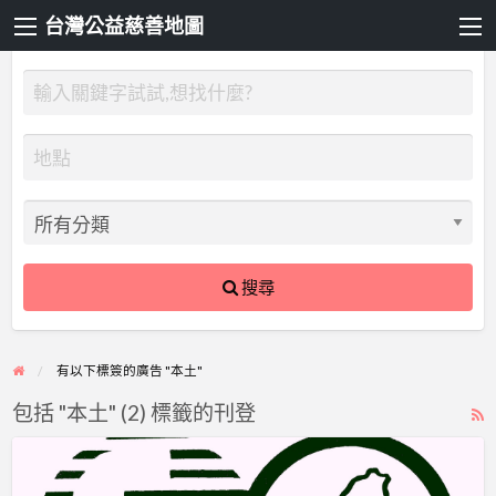
台灣公益慈善地圖
搜尋
有以下標簽的廣告 "本土"
包括 "本土" (2) 標籤的刊登
R
F
讓
f
我