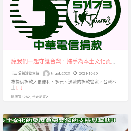
a
們
t
一
起
守
護
台
灣，
攜
讓我們一起守護台灣，攜手為本土文化貢獻一份心力！
手
公益活動宣傳
tncpda2020
2021-10-20
為
為提供捐款人更便利、多元、迅速的捐款管道，台灣本
本
土
[…]
土
總瀏覽1282 , 今天瀏覽2
文
化
貢
五
獻
倍
一