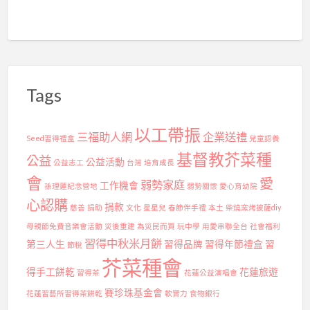
Tags
以工帶振
三福助人網
企業送禮
Seed習得禮盒
兒童認養
基督教芥菜種
公益
公益活動
公益志工
台灣
培育成長
會
愛
弱勢家庭
工作機會
孫理蓮紀念營地
弱勢關懷
愛心育幼院
心認購
捐款
慈善
捐助
文化
星星兒
春節伴手禮
本土
柴燒窯烤披薩diy
母親節免費音樂會活動
災後重建
為災民而買
玩中學
用愛串聯全台
社會福利
習得中秋米月餅
第三人生
習得品牌
習得年節禮盒
習
節稅
芥菜種會
得手工餅乾
花蓮旅遊
習得茶
花蓮公益演唱會
賽珍珠基金會
花蓮習藝所習得茶餅乾
軟實力
食物銀行