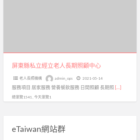
a
縣
t
私
立
經
立
老
人
長
屏東縣私立經立老人長期照顧中心
期
老人長照機構
admin_ops
2021-05-14
照
服務項目 居家服務 營養餐飲服務 日間照顧 長期照
[…]
顧
中
總瀏覽1541 , 今天瀏覽1
心
eTaiwan網站群