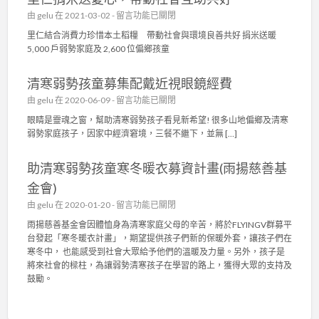
〉
慈
在
由
gelu
在 2021-03-02 -
留言功能已關閉
中
善
〈
里仁結合消費力珍惜本土稻糧 帶動社會與環境良善共好 捐米送暖
基
里
5,000 戶弱勢家庭及 2,600 位偏鄉孩童
金
仁
會
捐
〉
清寒弱勢孩童募集配戴近視眼鏡經費
米
中
送
在
由
gelu
在 2020-06-09 -
留言功能已關閉
愛
〈
眼睛是靈魂之窗，幫助清寒弱勢孩子看見新希望! 很多山地偏鄉及清寒
心
清
弱勢家庭孩子，因家中經濟窘境，三餐不繼下，並無 […]
，
寒
帶
弱
動
助清寒弱勢孩童寒冬暖衣募資計畫(雨揚慈善基
勢
社
孩
金會)
會
童
互
在
由
gelu
在 2020-01-20 -
留言功能已關閉
募
助
〈
集
雨揚慈善基金會因體恤身為清寒家庭父母的辛苦，將於FLYINGV群募平
共
助
配
台發起「寒冬暖衣計畫」，期望提供孩子們新的保暖外套，讓孩子們在
好
清
戴
寒冬中， 也能感受到社會大眾給予他們的溫暖及力量。另外，孩子是
〉
寒
近
將來社會的樑柱，為讓弱勢清寒孩子在學習的路上，獲得大眾的支持及
中
弱
視
鼓勵。
勢
眼
孩
鏡
童
經