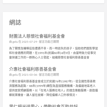
網誌
財團法人慈懷社會福利基金會
在
由
gelu
在 2025-07-29 -
留言功能已關閉
〈
為了關懷及輔導這些遭遇不幸，而一時迷失的孩子，協助他們面對學習
財
和社會適應的問題，在1991年(民國80年)4月9日，由當時致力從事兒
團
童保護工作的一群熱心人士發起，組織慈懷社會福利慈善基金會
法
人
介惠社會福利慈善基金會
慈
懷
在
由
gelu
在 2021-03-06 -
留言功能已關閉
社
〈
介惠社會福利慈善基金會成立於民國76年(1987年)，從全國性慈善救
會
介
濟服務為起點，88年(1999年)轉型為直接服務機構，為偏遠地區老人
福
惠
提供居家照顧服務。以「在地人服務在地人」的理念推動服務，創造偏
利
社
鄉就業機會，讓人留在故鄉，降低偏鄉人口外移情況。
基
會
金
福
會
里仁捐米送愛心，帶動社會互助共好
利