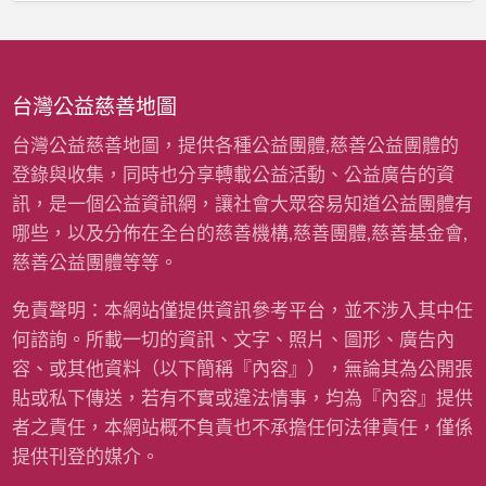
寒
費
冬
〉
暖
中
衣
募
台灣公益慈善地圖
資
計
台灣公益慈善地圖，提供各種公益團體,慈善公益團體的
畫
登錄與收集，同時也分享轉載公益活動、公益廣告的資
(
雨
訊，是一個公益資訊網，讓社會大眾容易知道公益團體有
揚
哪些，以及分佈在全台的慈善機構,慈善團體,慈善基金會,
慈
善
慈善公益團體等等。
基
金
免責聲明：本網站僅提供資訊參考平台，並不涉入其中任
會
何諮詢。所載一切的資訊、文字、照片、圖形、廣告內
)
〉
容、或其他資料（以下簡稱『內容』），無論其為公開張
中
貼或私下傳送，若有不實或違法情事，均為『內容』提供
者之責任，本網站概不負責也不承擔任何法律責任，僅係
提供刊登的媒介。