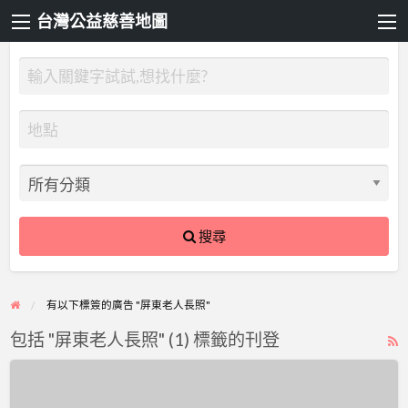
台灣公益慈善地圖
搜尋
有以下標簽的廣告 "屏東老人長照"
包括 "屏東老人長照" (1) 標籤的刊登
R
F
屏
f
東