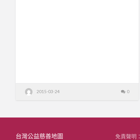
教
禪
光
育
幼
院
2015-03-24
0
台灣公益慈善地圖
免責聲明