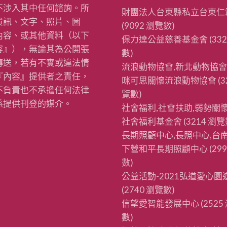
不涉入其中任何諮詢。所
財團法人台東縣私立台東仁
資訊、文字、照片、圖
(9092 瀏覽數)
內容、或其他資料（以下
保力達公益慈善基金會
(33
容』），無論其為公開張
數)
傳送，若有不實或違法情
流浪動物協會,新北動物協會
『內容』提供者之責任，
咪可思關懷流浪動物協會
(3
不負責也不承擔任何法律
覽數)
係提供刊登的媒介。
社會福利,社會扶助,弱勢關懷
社會福利基金會
(3214 瀏覽
長期照顧中心,長照中心,台南
下營和平長期照顧中心
(29
數)
公益活動-2021弘道愛心園
(2740 瀏覽數)
信望愛智能發展中心
(2525
數)