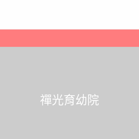
禪光育幼院