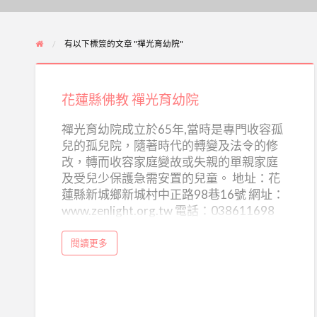
有以下標簽的文章 "禪光育幼院"
花
蓮
花蓮縣佛教 禪光育幼院
縣
佛
禪光育幼院成立於65年,當時是專門收容孤
兒的孤兒院，隨著時代的轉變及法令的修
教
改，轉而收容家庭變故或失親的單親家庭
禪
及受兒少保護急需安置的兒童。 地址：花
光
蓮縣新城鄉新城村中正路98巷16號 網址：
育
www.zenlight.org.tw 電話：038611698
幼
院
a
閱讀更多
b
o
u
t
花
蓮
縣
佛