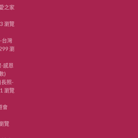
愛之家
23 瀏覽
-台灣
299 瀏
-感恩
數)
長照-
91 瀏覽
遊會
 瀏覽