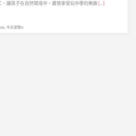
3C，讓孩子在自然環境中，盡情享受玩中學的樂趣
[…]
學
教
育
8 , 今天瀏覽0