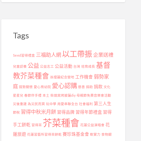
Tags
以工帶振
三福助人網
企業送禮
Seed習得禮盒
基督
公益
公益活動
兒童認養
公益志工
台灣
培育成長
教芥菜種會
弱勢家
工作機會
孫理蓮紀念營地
愛心認購
庭
捐款
弱勢關懷
愛心育幼院
慈善
捐助
文化
星星兒
春節伴手禮
本土
柴燒窯烤披薩diy
母親節免費音樂會活動
第三人生
災後重建
為災民而買
玩中學
用愛串聯全台
社會福利
習得中秋米月餅
習得品牌
習得年節禮盒
習得
節稅
芥菜種會
手工餅乾
花
習得茶
花蓮公益演唱會
蓮旅遊
賽珍珠基金會
花蓮習藝所習得茶餅乾
軟實力
食物銀