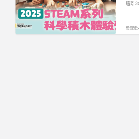
科
遠離
學
積
木
總瀏覽50
體
驗
營，
啟
發
孩
子
創
意
探
索
的
寒