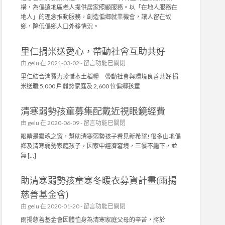
利
惠
構，為偏遠地區老人提供居家照顧服務。以「在地人服務在
基
社
地人」的理念推動服務，創造偏鄉就業機會，讓人留在故
金
會
鄉，降低偏鄉人口外移情況。
會
福
〉
利
中
里仁捐米送愛心，帶動社會互助共好
慈
善
在
由
gelu
在 2021-03-02 -
留言功能已關閉
基
〈
里仁結合消費力珍惜本土稻糧 帶動社會與環境良善共好 捐
金
里
米送暖 5,000 戶弱勢家庭及 2,600 位偏鄉孩童
會
仁
〉
捐
中
清寒弱勢孩童募集配戴近視眼鏡經費
米
送
在
由
gelu
在 2020-06-09 -
留言功能已關閉
愛
〈
眼睛是靈魂之窗，幫助清寒弱勢孩子看見新希望! 很多山地偏
心
清
鄉及清寒弱勢家庭孩子，因家中經濟窘境，三餐不繼下，並
，
寒
無 […]
帶
弱
動
勢
社
助清寒弱勢孩童寒冬暖衣募資計畫(雨揚
孩
會
童
慈善基金會)
互
募
助
在
由
gelu
在 2020-01-20 -
留言功能已關閉
集
共
〈
配
雨揚慈善基金會因體恤身為清寒家庭父母的辛苦，將於
好
助