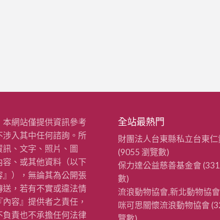
全站最熱門
：本網站僅提供資訊參考
不涉入其中任何諮詢。所
財團法人台東縣私立台東仁
資訊、文字、照片、圖
(9055 瀏覽數)
內容、或其他資料（以下
保力達公益慈善基金會
(33
容』），無論其為公開張
數)
傳送，若有不實或違法情
流浪動物協會,新北動物協會
『內容』提供者之責任，
咪可思關懷流浪動物協會
(3
不負責也不承擔任何法律
覽數)