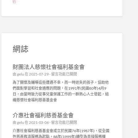
行
網誌
財團法人慈懷社會福利基金會
在
由
gelu
在 2025-07-29 -
留言功能已關閉
〈
為了關懷及輔導這些遭遇不幸，而一時迷失的孩子，協助他
財
們面對學習和社會適應的問題，在1991年(民國80年)4月9
團
日，由當時致力從事兒童保護工作的一群熱心人士發起，組
法
織慈懷社會福利慈善基金會
人
慈
介惠社會福利慈善基金會
懷
社
在
由
gelu
在 2021-03-06 -
留言功能已關閉
會
〈
介惠社會福利慈善基金會成立於民國76年(1987年)，從全國
福
介
性慈善救濟服務為起點，88年(1999年)轉型為直接服務機