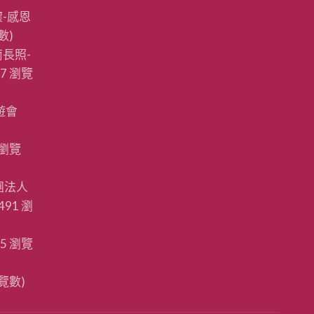
〉
-感恩
中
數)
長照-
87 瀏覽
遊會
 瀏覽
團法人
491 瀏
85 瀏覽
瀏覽數)