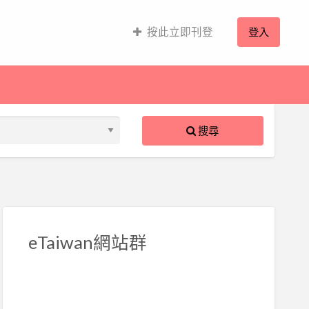
按此立即刊登
登入
搜尋
S
ed
eTaiwan網站群