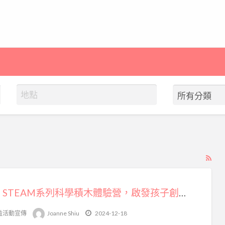
RS
Fe
for
2025 STEAM系列科學積木體驗營，啟發孩子創意探索的寒假新選擇
ad
tag
益活動宣傳
Joanne Shiu
2024-12-18
科