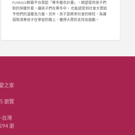
戴
FLYINGV群募平台發起「寒冬暖衣計畫」，期望提供孩子們
〉
清
近
新的保暖外套，讓孩子們在寒冬中， 也能感受到社會大眾給
中
寒
視
予他們的溫暖及力量。另外，孩子是將來社會的樑柱，為讓
弱
眼
弱勢清寒孩子在學習的路上，獲得大眾的支持及鼓勵。
勢
鏡
孩
經
童
費
寒
〉
冬
中
暖
衣
募
資
計
畫
愛之家
(
雨
揚
15 瀏覽
慈
善
基
-台灣
金
294 瀏
會
)