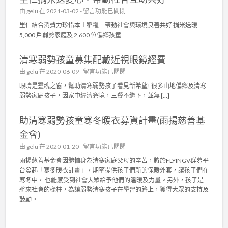
〉
慈
在
由
gelu
在 2021-03-02 -
留言功能已關閉
中
善
〈
里仁結合消費力珍惜本土稻糧 帶動社會與環境良善共好 捐米送暖
基
里
5,000 戶弱勢家庭及 2,600 位偏鄉孩童
金
仁
會
捐
〉
清寒弱勢孩童募集配戴近視眼鏡經費
米
中
送
在
由
gelu
在 2020-06-09 -
留言功能已關閉
愛
〈
眼睛是靈魂之窗，幫助清寒弱勢孩子看見新希望! 很多山地偏鄉及清寒
心
清
弱勢家庭孩子，因家中經濟窘境，三餐不繼下，並無 […]
，
寒
帶
弱
動
助清寒弱勢孩童寒冬暖衣募資計畫(雨揚慈善基
勢
社
孩
金會)
會
童
互
在
由
gelu
在 2020-01-20 -
留言功能已關閉
募
助
〈
集
雨揚慈善基金會因體恤身為清寒家庭父母的辛苦，將於FLYINGV群募平
共
助
配
台發起「寒冬暖衣計畫」，期望提供孩子們新的保暖外套，讓孩子們在
好
清
戴
寒冬中， 也能感受到社會大眾給予他們的溫暖及力量。另外，孩子是
〉
寒
近
將來社會的樑柱，為讓弱勢清寒孩子在學習的路上，獲得大眾的支持及
中
弱
視
鼓勵。
勢
眼
孩
鏡
童
經