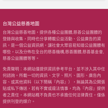
寒
費
冬
〉
暖
中
衣
募
台灣公益慈善地圖
資
計
台灣公益慈善地圖，提供各種公益團體,慈善公益團體的
畫
登錄與收集，同時也分享轉載公益活動、公益廣告的資
(
雨
訊，是一個公益資訊網，讓社會大眾容易知道公益團體有
揚
哪些，以及分佈在全台的慈善機構,慈善團體,慈善基金會,
慈
善
慈善公益團體等等。
基
金
免責聲明：本網站僅提供資訊參考平台，並不涉入其中任
會
何諮詢。所載一切的資訊、文字、照片、圖形、廣告內
)
〉
容、或其他資料（以下簡稱『內容』），無論其為公開張
中
貼或私下傳送，若有不實或違法情事，均為『內容』提供
者之責任，本網站概不負責也不承擔任何法律責任，僅係
提供刊登的媒介。