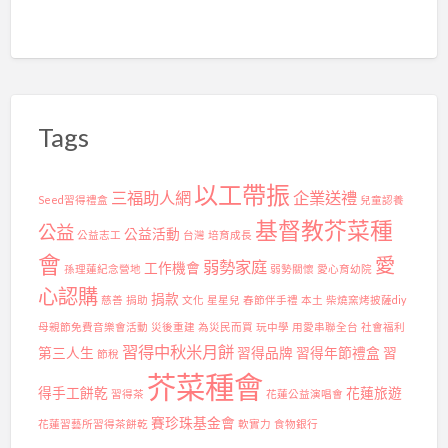
Tags
以工帶振
三福助人網
企業送禮
Seed習得禮盒
兒童認養
基督教芥菜種
公益
公益活動
公益志工
台灣
培育成長
會
愛
弱勢家庭
工作機會
孫理蓮紀念營地
弱勢關懷
愛心育幼院
心認購
捐款
慈善
捐助
文化
星星兒
春節伴手禮
本土
柴燒窯烤披薩diy
母親節免費音樂會活動
災後重建
為災民而買
玩中學
用愛串聯全台
社會福利
習得中秋米月餅
第三人生
習得品牌
習得年節禮盒
習
節稅
芥菜種會
得手工餅乾
花蓮旅遊
習得茶
花蓮公益演唱會
賽珍珠基金會
花蓮習藝所習得茶餅乾
軟實力
食物銀行