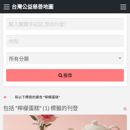
台灣公益慈善地圖
搜尋
有以下標簽的廣告 "檸檬蛋糕"
包括 "檸檬蛋糕" (1) 標籤的刊登
R
F
【習
f
得