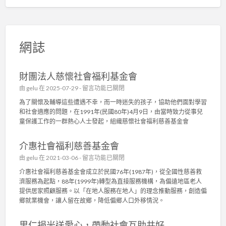
網誌
財團法人慈懷社會福利基金會
在
由
gelu
在 2025-07-29 -
留言功能已關閉
〈
為了關懷及輔導這些遭遇不幸，而一時迷失的孩子，協助他們面對學習
財
和社會適應的問題，在1991年(民國80年)4月9日，由當時致力從事兒
團
童保護工作的一群熱心人士發起，組織慈懷社會福利慈善基金會
法
人
介惠社會福利慈善基金會
慈
懷
在
由
gelu
在 2021-03-06 -
留言功能已關閉
社
〈
介惠社會福利慈善基金會成立於民國76年(1987年)，從全國性慈善救
會
介
濟服務為起點，88年(1999年)轉型為直接服務機構，為偏遠地區老人
福
惠
提供居家照顧服務。以「在地人服務在地人」的理念推動服務，創造偏
利
社
鄉就業機會，讓人留在故鄉，降低偏鄉人口外移情況。
基
會
金
福
會
里仁捐米送愛心，帶動社會互助共好
利