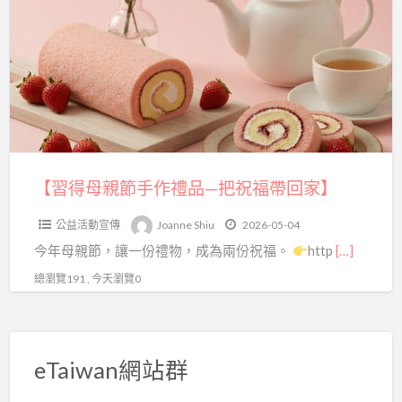
a
母
t
親
節
手
作
禮
品
—
【習得母親節手作禮品—把祝福帶回家】
把
公益活動宣傳
Joanne Shiu
2026-05-04
祝
今年母親節，讓一份禮物，成為兩份祝福。
http
[…]
福
帶
總瀏覽191 , 今天瀏覽0
回
家】
eTaiwan網站群